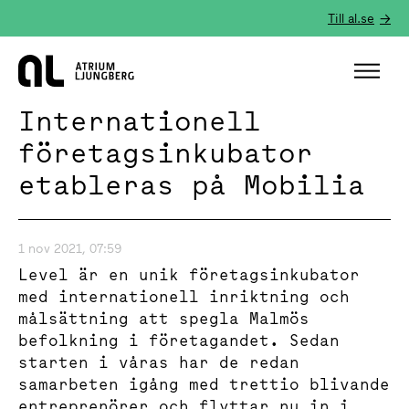
Till al.se
Hem
Internationell
företagsinkubator
etableras på Mobilia
1 nov 2021, 07:59
Level är en unik företagsinkubator
med internationell inriktning och
målsättning att spegla Malmös
befolkning i företagandet. Sedan
starten i våras har de redan
samarbeten igång med trettio blivande
entreprenörer och flyttar nu in i