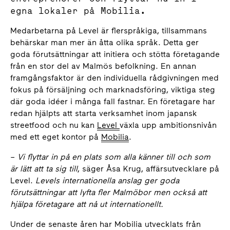
egna lokaler på Mobilia.
Medarbetarna på Level är flerspråkiga, tillsammans
behärskar man mer än åtta olika språk. Detta ger
goda förutsättningar att initiera och stötta företagande
från en stor del av Malmös befolkning. En annan
framgångsfaktor är den individuella rådgivningen med
fokus på försäljning och marknadsföring, viktiga steg
där goda idéer i många fall fastnar. En företagare har
redan hjälpts att starta verksamhet inom japansk
streetfood och nu kan
Level
växla upp ambitionsnivån
med ett eget kontor på
Mobilia
.
–
Vi flyttar in på en plats som alla känner till och som
är lätt att ta sig till
, säger Åsa Krug, affärsutvecklare på
Level.
Levels internationella anslag ger goda
förutsättningar att lyfta fler Malmöbor men också att
hjälpa företagare att nå ut internationellt.
Under de senaste åren har Mobilia utvecklats från