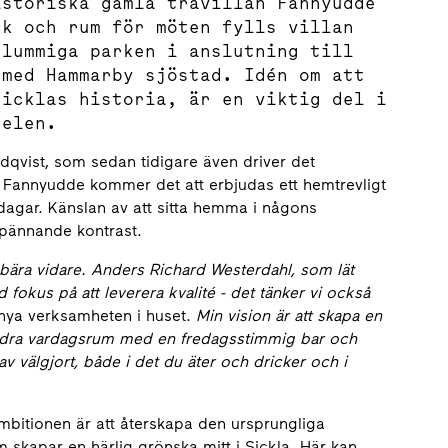
istoriska gamla trävillan Fannyudde
ck och rum för möten fylls villan
 lummiga parken i anslutning till
 med Hammarby sjöstad. Idén om att
Sicklas historia, är en viktig del i
delen.
qvist, som sedan tidigare även driver det
a Fannyudde kommer det att erbjudas ett hemtrevligt
dagar. Känslan av att sitta hemma i någons
spännande kontrast.
 bära vidare. Anders Richard Westerdahl, som lät
 fokus på att leverera kvalité - det tänker vi också
nya verksamheten i huset.
Min vision är att skapa en
andra vardagsrum med en fredagsstimmig bar och
e av välgjort, både i det du äter och dricker och i
mbitionen är att återskapa den ursprungliga
 skapar en härlig grönska mitt i Sickla. Här kan