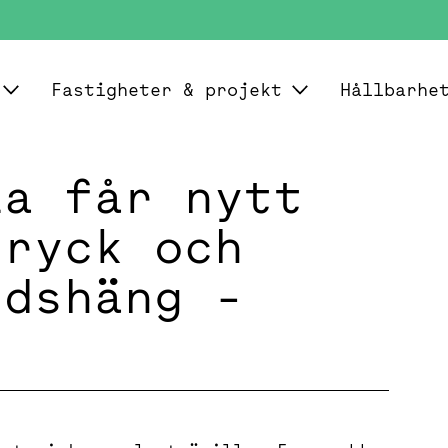
Fastigheter & projekt
Hållbarhe
la får nytt
dryck och
rdshäng -