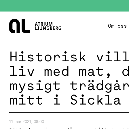
Hem
Om oss
Historisk vil
liv med mat, 
mysigt trädgå
mitt i Sickla
11 mar 2021, 08:00