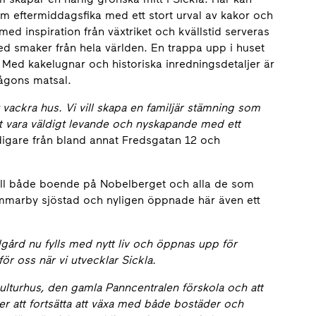
m eftermiddagsfika med ett stort urval av kakor och
ed inspiration från växtriket och kvällstid serveras
d smaker från hela världen. En trappa upp i huset
 Med kakelugnar och historiska inredningsdetaljer är
någons matsal.
vackra hus. Vi vill skapa en familjär stämning som
t vara väldigt levande och nyskapande med ett
igare från bland annat Fredsgatan 12 och
till både boende på Nobelberget och alla de som
ammarby sjöstad och nyligen öppnade här även ett
ädgård nu fylls med nytt liv och öppnas upp för
för oss när vi utvecklar Sickla.
kulturhus, den gamla Panncentralen förskola och att
mer att fortsätta att växa med både bostäder och