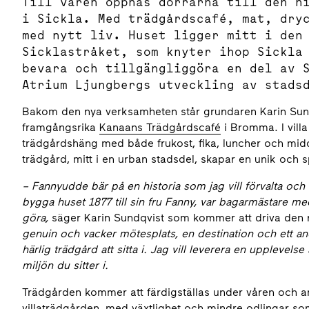
Till våren öppnas dörrarna till den h
i Sickla. Med trädgårdscafé, mat, dry
med nytt liv. Huset ligger mitt i den
Sicklastråket, som knyter ihop Sickla
bevara och tillgängliggöra en del av 
Atrium Ljungbergs utveckling av stads
Bakom den nya verksamheten står grundaren Karin Sund
framgångsrika
Kanaans Trädgårdscafé
i Bromma. I vill
trädgårdshäng med både frukost, fika, luncher och mid
trädgård, mitt i en urban stadsdel, skapar en unik och 
– Fannyudde bär på en historia som jag vill förvalta och
bygga huset 1877 till sin fru Fanny, var bagarmästare med
göra,
säger Karin Sundqvist som kommer att driva den 
genuin och vacker mötesplats, en destination och ett 
härlig trädgård att sitta i. Jag vill leverera en upplevels
miljön du sitter i.
Trädgården kommer att färdigställas under våren och a
villaträdgården, med växtlighet och mindre odlingar som