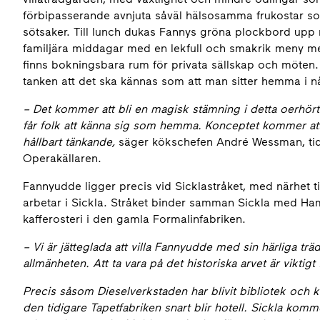
förbipasserande avnjuta såväl hälsosamma frukostar so
sötsaker. Till lunch dukas Fannys gröna plockbord upp m
familjära middagar med en lekfull och smakrik meny me
finns bokningsbara rum för privata sällskap och möten.
tanken att det ska kännas som att man sitter hemma i 
– Det kommer att bli en magisk stämning i detta oerhört 
får folk att känna sig som hemma. Konceptet kommer at
hållbart tänkande,
säger kökschefen André Wessman, tid
Operakällaren.
Fannyudde ligger precis vid Sicklastråket, med närhet 
arbetar i Sickla. Stråket binder samman Sickla med H
kafferosteri i den gamla Formalinfabriken.
– Vi är jätteglada att villa Fannyudde med sin härliga tr
allmänheten. Att ta vara på det historiska arvet är viktigt 
Precis såsom Dieselverkstaden har blivit bibliotek och 
den tidigare Tapetfabriken snart blir hotell. Sickla kom