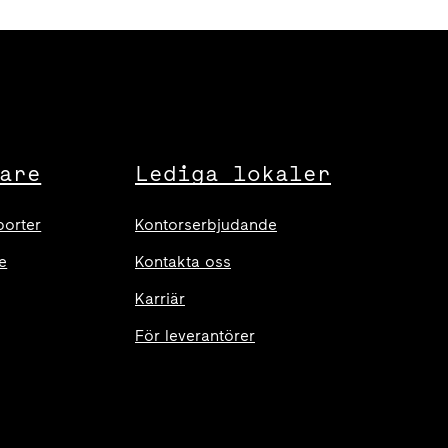
are
Lediga lokaler
porter
Kontorserbjudande
e
Kontakta oss
Karriär
För leverantörer