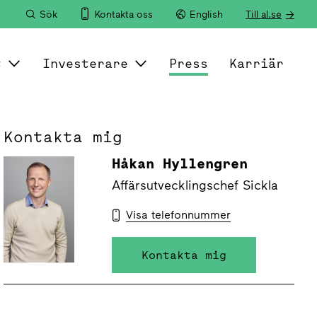
Sök
Kontakta oss
English
Till al.se
t
Investerare
Press
Karriär
Kontakta mig
Håkan Hyllengren
Affärsutvecklingschef Sickla
Visa telefonnummer
Kontakta mig