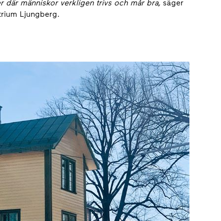
ser där människor verkligen trivs och mår bra,
säger
trium Ljungberg.