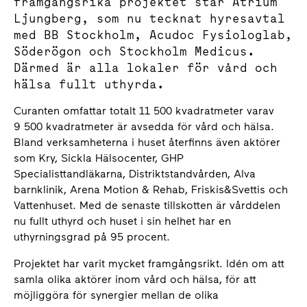
framgångsrika projektet står Atrium
Ljungberg, som nu tecknat hyresavtal
med BB Stockholm, Acudoc Fysiologlab,
Söderögon och Stockholm Medicus.
Därmed är alla lokaler för vård och
hälsa fullt uthyrda.
Curanten omfattar totalt 11 500 kvadratmeter varav
9 500 kvadratmeter är avsedda för vård och hälsa.
Bland verksamheterna i huset återfinns även aktörer
som Kry, Sickla Hälsocenter, GHP
Specialisttandläkarna, Distriktstandvården, Alva
barnklinik, Arena Motion & Rehab, Friskis&Svettis och
Vattenhuset. Med de senaste tillskotten är vårddelen
nu fullt uthyrd och huset i sin helhet har en
uthyrningsgrad på 95 procent.
Projektet har varit mycket framgångsrikt. Idén om att
samla olika aktörer inom vård och hälsa, för att
möjliggöra för synergier mellan de olika