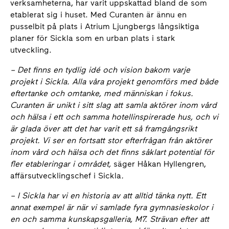
verksamheterna, har varit uppskattad bland de som
etablerat sig i huset. Med Curanten är ännu en
pusselbit på plats i Atrium Ljungbergs långsiktiga
planer för Sickla som en urban plats i stark
utveckling.
–
Det finns en tydlig idé och vision bakom varje
projekt i Sickla. Alla våra projekt genomförs med både
eftertanke och omtanke, med människan i fokus.
Curanten är unikt i sitt slag att samla aktörer inom vård
och hälsa i ett och samma hotellinspirerade hus, och vi
är glada över att det har varit ett så framgångsrikt
projekt. Vi ser en fortsatt stor efterfrågan från aktörer
inom vård och hälsa och det finns såklart potential för
fler etableringar i området,
säger Håkan Hyllengren,
affärsutvecklingschef i Sickla
.
–
I Sickla har vi en historia av att alltid tänka nytt. Ett
annat exempel är när vi samlade fyra gymnasieskolor i
en och samma kunskapsgalleria, M7. Strävan efter att