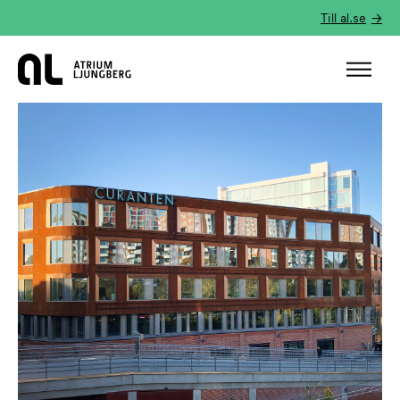
Till al.se
Hem