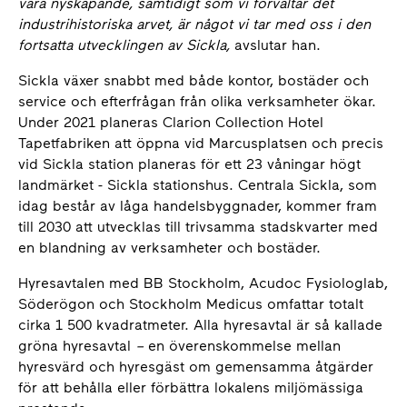
vara nyskapande, samtidigt som vi förvaltar det
industrihistoriska arvet, är något vi tar med oss i den
fortsatta utvecklingen av Sickla,
avslutar han.
Sickla växer snabbt med både kontor, bostäder och
service och efterfrågan från olika verksamheter ökar.
Under 2021 planeras Clarion Collection Hotel
Tapetfabriken att öppna vid Marcusplatsen och precis
vid Sickla station planeras för ett 23 våningar högt
landmärket - Sickla stationshus. Centrala Sickla, som
idag består av låga handelsbyggnader, kommer fram
till 2030 att utvecklas till trivsamma stadskvarter med
en blandning av verksamheter och bostäder.
Hyresavtalen med BB Stockholm, Acudoc Fysiologlab,
Söderögon och Stockholm Medicus omfattar totalt
cirka 1 500 kvadratmeter. Alla hyresavtal är så kallade
gröna hyresavtal
–
en överenskommelse mellan
hyresvärd och hyresgäst om gemensamma åtgärder
för att behålla eller förbättra lokalens miljömässiga