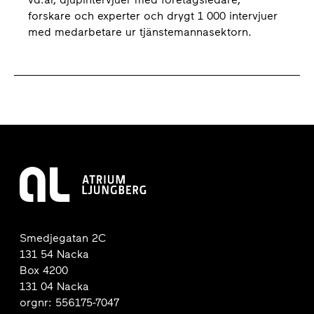
forskare och experter och drygt 1 000 intervjuer
med medarbetare ur tjänstemannasektorn.
Smedjegatan 2C
131 54 Nacka
Box 4200
131 04 Nacka
orgnr: 556175-7047