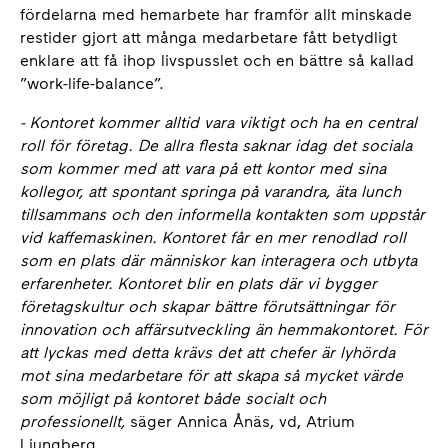
fördelarna med hemarbete har framför allt minskade
restider gjort att många medarbetare fått betydligt
enklare att få ihop livspusslet och en bättre så kallad
”work-life-balance”.
- Kontoret kommer alltid vara viktigt och ha en central
roll för företag. De allra flesta saknar idag det sociala
som kommer med att vara på ett kontor med sina
kollegor, att spontant springa på varandra, äta lunch
tillsammans och den informella kontakten som uppstår
vid kaffemaskinen. Kontoret får en mer renodlad roll
som en plats där människor kan interagera och utbyta
erfarenheter. Kontoret blir en plats där vi bygger
företagskultur och skapar bättre förutsättningar för
innovation och affärsutveckling än hemmakontoret. För
att lyckas med detta krävs det att chefer är lyhörda
mot sina medarbetare för att skapa så mycket värde
som möjligt på kontoret både socialt och
professionellt,
säger Annica Ånäs, vd, Atrium
Ljungberg