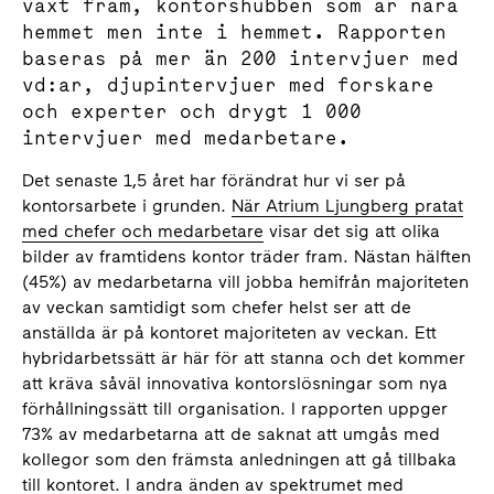
växt fram, kontorshubben som är nära
hemmet men inte i hemmet. Rapporten
baseras på mer än 200 intervjuer med
vd:ar, djupintervjuer med forskare
och experter och drygt 1 000
intervjuer med medarbetare.
Det senaste 1,5 året har förändrat hur vi ser på
kontorsarbete i grunden.
När Atrium Ljungberg pratat
med chefer och medarbetare
visar det sig att olika
bilder av framtidens kontor träder fram. Nästan hälften
(45%) av medarbetarna vill jobba hemifrån majoriteten
av veckan samtidigt som chefer helst ser att de
anställda är på kontoret majoriteten av veckan. Ett
hybridarbetssätt är här för att stanna och det kommer
att kräva såväl innovativa kontorslösningar som nya
förhållningssätt till organisation. I rapporten uppger
73% av medarbetarna att de saknat att umgås med
kollegor som den främsta anledningen att gå tillbaka
till kontoret. I andra änden av spektrumet med