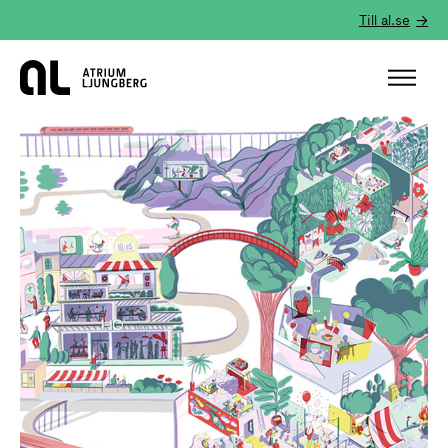
Till al.se
Hem