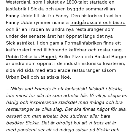
Westerdahl, som i slutet av 1800-talet startade en
jästfabrik i Sickla och även byggde sommarvillan
Fanny Udde till sin fru Fanny. Den historiska trävillan
Fanny Udde rymmer numera
trädgårdscafé och bistro
och är en i raden av andra nya restauranger som
under det senaste året har öppnat längs det nya
Sicklastråket. I den gamla Formalinfabriken finns ett
kafferosteri med tillhörande kaffebar och restaurang.
Robin Delselius Bageri
, Brillo Pizza och Bastad Burger
är andra som öppnat i de industrihistoriska kvarteren,
sida vid sida med etablerade restauranger såsom
Urban Deli
och asiatiska Noé.
– Niklas and Friends är ett fantastiskt tillskott i Sickla,
inte minst för alla de som arbetar här. Vi vill ju skapa en
härlig och inspirerande stadsdel med många och bra
restauranger av olika slag. Det ska finnas något för alla,
oavsett om man arbetar, bor, studerar eller bara
besöker Sickla. Det är otroligt kul att vi trots ett år
med pandemi ser att så många satsar på Sickla och