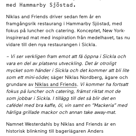
med Hammarby Sjöstad.
Niklas and Friends driver sedan fem år en
framgångsrik restaurang i Hammarby Sjöstad, med
fokus på luncher och catering. Konceptet, New York-
inspirerad mat med inspiration från medelhavet, tas nu
vidare till den nya restaurangen i Sickla.
– Vi ser verkligen fram emot att få öppna i Sickla och
vara en del av platsens utveckling. Det är otroligt
mycket som händer i Sickla och det kommer att bli lite
som ett mini-söder,
säger Niklas Nordberg, ägare och
grundare av
Niklas and Friends
. Vi kommer ha fortsatt
fokus på luncher och catering, främst riktat mot de
som jobbar i Sickla. I tillägg till det så blir det en
cafédel med bra
kaffe, öl, vin samt en ”Mackeria” med
härliga grillade mackor och annan take away-mat.
Namnet Westerdahls by Niklas and Friends är en
historisk blinkning till bageriägaren Anders