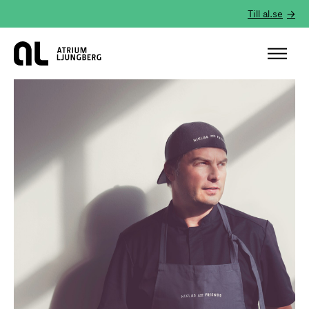
Till al.se
Hem