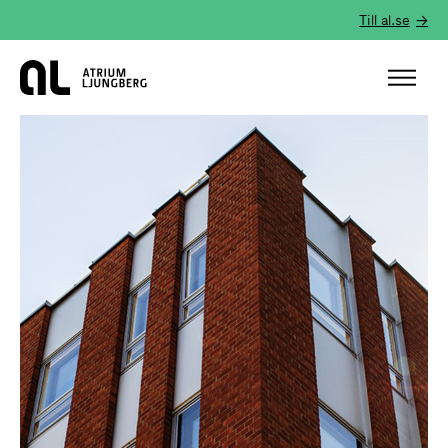
Till al.se
Hem