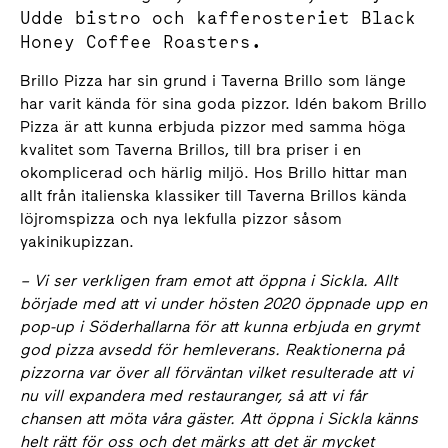
Udde bistro och kafferosteriet Black
Honey Coffee Roasters.
Brillo Pizza har sin grund i Taverna Brillo som länge
har varit kända för sina goda pizzor. Idén bakom Brillo
Pizza är att kunna erbjuda pizzor med samma höga
kvalitet som Taverna Brillos, till bra priser i en
okomplicerad och härlig miljö. Hos Brillo hittar man
allt från italienska klassiker till Taverna Brillos kända
löjromspizza och nya lekfulla pizzor såsom
yakinikupizzan.
– Vi ser verkligen fram emot att öppna i Sickla. Allt
började med att vi under hösten 2020 öppnade upp en
pop-up i Söderhallarna för att kunna erbjuda en grymt
god pizza avsedd för hemleverans. Reaktionerna på
pizzorna var över all förväntan vilket resulterade att vi
nu vill expandera med restauranger, så att vi får
chansen att möta våra gäster. Att öppna i Sickla känns
helt rätt för oss och det märks att det är mycket