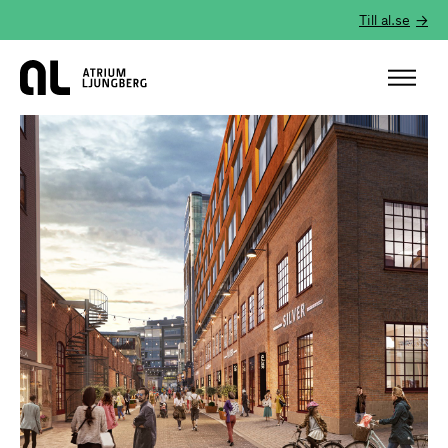
Till al.se
Hem