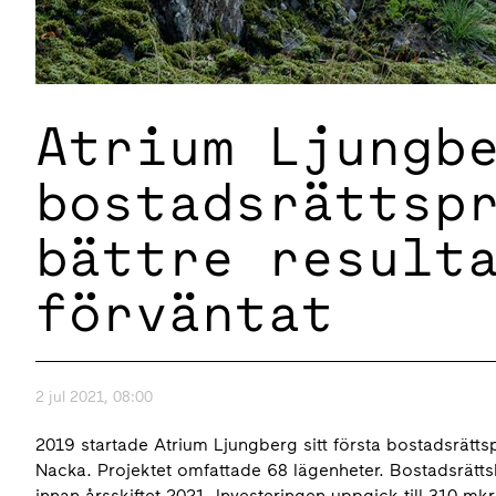
Atrium Ljungb
bostadsrättsp
bättre result
förväntat
2 jul 2021, 08:00
2019 startade Atrium Ljungberg sitt första bostadsrättspr
Nacka. Projektet omfattade 68 lägenheter. Bostadsrättsl
innan årsskiftet 2021. Investeringen uppgick till 310 mkr