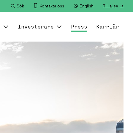
Sök
Kontakta oss
English
Till al.se
t
Investerare
Press
Karriär