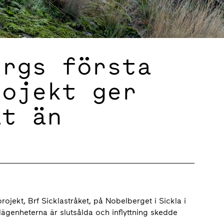
ergs första
rojekt ger
at än
ojekt, Brf Sicklastråket, på Nobelberget i Sickla i
ägenheterna är slutsålda och inflyttning skedde
.