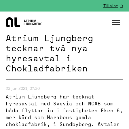
Till al.se
Hem
Atrium Ljungberg
tecknar två nya
hyresavtal i
Chokladfabriken
23 jun 2021, 07:30
Atrium Ljungberg har tecknat
hyresavtal med Svevia och NCAB som
båda flyttar in i fastigheten Eken 6,
mer känd som Marabous gamla
chokladfabrik, i Sundbyberg. Avtalen