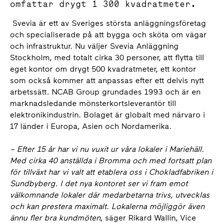
omfattar drygt 1 300 kvadratmeter.
Svevia är ett av Sveriges största anläggningsföretag
och specialiserade på att bygga och sköta om vägar
och infrastruktur. Nu väljer Svevia Anläggning
Stockholm, med totalt cirka 30 personer, att flytta till
eget kontor om drygt 500 kvadratmeter, ett kontor
som också kommer att anpassas efter ett delvis nytt
arbetssätt. NCAB Group grundades 1993 och är en
marknadsledande mönsterkortsleverantör till
elektronikindustrin. Bolaget är globalt med närvaro i
17 länder i Europa, Asien och Nordamerika.
– Efter 15 år har vi nu vuxit ur våra lokaler i Mariehäll.
Med cirka 40 anställda i Bromma och med fortsatt plan
för tillväxt har vi valt att etablera oss i Chokladfabriken i
Sundbyberg. I det nya kontoret ser vi fram emot
välkomnande lokaler där medarbetarna trivs, utvecklas
och kan prestera maximalt. Lokalerna möjliggör även
ännu fler bra kundmöten
, säger Rikard Wallin, Vice