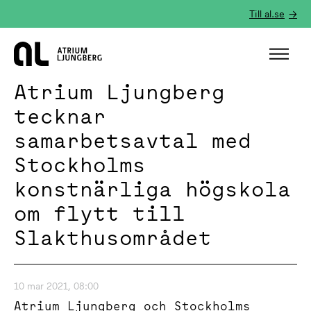
Till al.se
Hem
Atrium Ljungberg
tecknar
samarbetsavtal med
Stockholms
konstnärliga högskola
om flytt till
Slakthusområdet
10 mar 2021, 08:00
Atrium Ljungberg och Stockholms