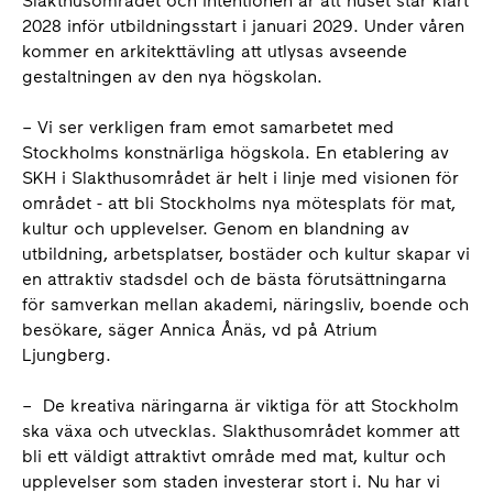
Slakthusområdet och intentionen är att huset står klart
2028 inför utbildningsstart i januari 2029. Under våren
kommer en arkitekttävling att utlysas avseende
gestaltningen av den nya högskolan.
– Vi ser verkligen fram emot samarbetet med
Stockholms konstnärliga högskola. En etablering av
SKH i Slakthusområdet är helt i linje med visionen för
området - att bli Stockholms nya mötesplats för mat,
kultur och upplevelser. Genom en blandning av
utbildning, arbetsplatser, bostäder och kultur skapar vi
en attraktiv stadsdel och de bästa förutsättningarna
för samverkan mellan akademi, näringsliv, boende och
besökare, säger Annica Ånäs, vd på Atrium
Ljungberg.
– De kreativa näringarna är viktiga för att Stockholm
ska växa och utvecklas. Slakthusområdet kommer att
bli ett väldigt attraktivt område med mat, kultur och
upplevelser som staden investerar stort i. Nu har vi