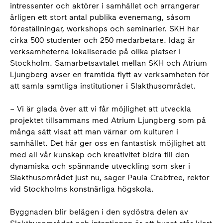
intressenter och aktörer i samhället och arrangerar
årligen ett stort antal publika evenemang, såsom
föreställningar, workshops och seminarier. SKH har
cirka 500 studenter och 250 medarbetare. Idag är
verksamheterna lokaliserade på olika platser i
Stockholm. Samarbetsavtalet mellan SKH och Atrium
Ljungberg avser en framtida flytt av verksamheten för
att samla samtliga institutioner i Slakthusområdet.
– Vi är glada över att vi får möjlighet att utveckla
projektet tillsammans med Atrium Ljungberg som på
många sätt visat att man värnar om kulturen i
samhället. Det här ger oss en fantastisk möjlighet att
med all vår kunskap och kreativitet bidra till den
dynamiska och spännande utveckling som sker i
Slakthusområdet just nu, säger Paula Crabtree, rektor
vid Stockholms konstnärliga högskola.
Byggnaden blir belägen i den sydöstra delen av