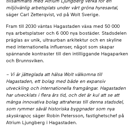
tillsammans med Atrium Ljungberg verka för en
miljövänlig arbetsplats under vårt gröna hyresavtal
,
säger Carl Zetterqvist, vd på Wolt Sverige.
Fram till 2030 väntas Hagastaden växa med 50 000
nya arbetsplatser och 6 000 nya bostäder. Stadsdelen
präglas av unik, ultraurban arkitektur och en skyline
med internationella influenser, något som skapar
spännande kontraster till den intilliggande Hagaparken
och Brunnsviken.
– Vi är jätteglada att hälsa Wolt välkomna till
Hagastaden, ett bolag med både en expansiv
utveckling och internationella framgångar. Hagastaden
har utvecklats i flera års tid, och det är kul att se att
många innovativa bolag attraheras till denna stadsdel,
som rymmer såväl historiska byggnader som nya
skyskrapor,
säger Robin Petersson, fastighetschef på
Atrium Ljungberg i Hagastaden.