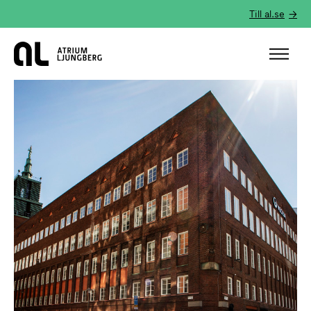
Till al.se
Hem