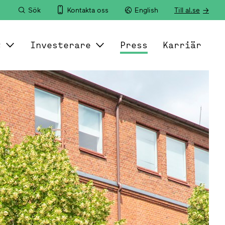
Sök
Kontakta oss
English
Till al.se
t
Investerare
Press
Karriär