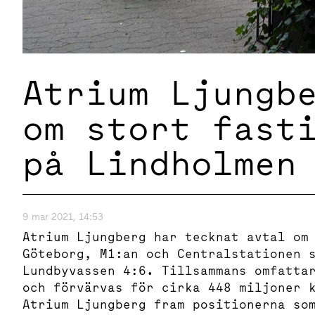
Atrium Ljungb
om stort fast
på Lindholmen
9 mar 2021, 14:53
Atrium Ljungberg har tecknat avtal om
Göteborg, M1:an och Centralstationen 
Lundbyvassen 4:6. Tillsammans omfatta
och förvärvas för cirka 448 miljoner 
Atrium Ljungberg fram positionerna so