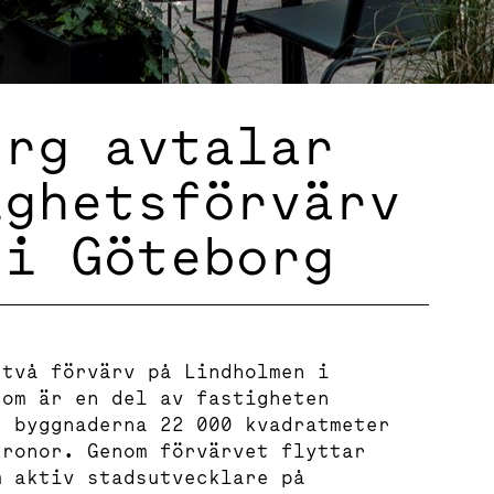
erg avtalar
ighetsförvärv
 i Göteborg
 två förvärv på Lindholmen i
som är en del av fastigheten
r byggnaderna 22 000 kvadratmeter
kronor. Genom förvärvet flyttar
m aktiv stadsutvecklare på