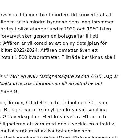
sindustrin men har i modern tid konverterats till
stationen är en mindre byggnad som idag inrymmer
ördes i olika etapper under 1930 och 1950-talen
örvärvet sker genom en bolagsaffär till ett
Affären är villkorad av att en ny detaljplan för
skiftet 2023/2024. Affären omfattar även ett
totalt 1 500 kvadratmeter. Tillträde beräknas ske i
vi varit en aktiv fastighetsägare sedan 2015. Jag är
tsätta utveckla Lindholmen till en attraktiv och
jungberg
.
an, Tornen, Citadellet och Lindholmen 30:1 som
. Bolaget har också nyligen förvärvat samtliga
s Götaverksgatan. Med förvärvet av M1:an och
jligheterna att vara med och utveckla en attraktiv,
apa två stråk med aktiva bottenplan som
s Maskinparken, framför M1:an. Stråken kommer att