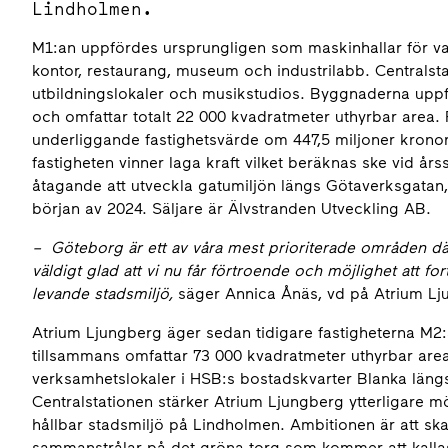
Lindholmen.
M1:an uppfördes ursprungligen som maskinhallar för varv
kontor, restaurang, museum och industrilabb. Central
utbildningslokaler och musikstudios. Byggnaderna uppf
och omfattar totalt 22 000 kvadratmeter uthyrbar area. F
underliggande fastighetsvärde om 447,5 miljoner kronor. 
fastigheten vinner laga kraft vilket beräknas ske vid års
åtagande att utveckla gatumiljön längs Götaverksgatan, 
början av 2024. Säljare är Älvstranden Utveckling AB.
– Göteborg är ett av våra mest prioriterade områden där 
väldigt glad att vi nu får förtroende och möjlighet att for
levande stadsmiljö,
säger Annica Ånäs, vd på Atrium L
Atrium Ljungberg äger sedan tidigare fastigheterna M2:
tillsammans omfattar 73 000 kvadratmeter uthyrbar area
verksamhetslokaler i HSB:s bostadskvarter Blanka läng
Centralstationen
stärker Atrium Ljungberg ytterligare mö
hållbar stadsmiljö på Lindholmen. Ambitionen är att sk
sammanstrålar på det gröna torg som kommer att kalla