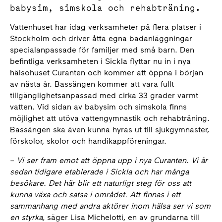
babysim, simskola och rehabträning.
Vattenhuset har idag verksamheter på flera platser i
Stockholm och driver åtta egna badanläggningar
specialanpassade för familjer med små barn. Den
befintliga verksamheten i Sickla flyttar nu in i nya
hälsohuset Curanten och kommer att öppna i början
av nästa år. Bassängen kommer att vara fullt
tillgänglighetsanpassad med cirka 33 grader varmt
vatten. Vid sidan av babysim och simskola finns
möjlighet att utöva vattengymnastik och rehabträning.
Bassängen ska även kunna hyras ut till sjukgymnaster,
förskolor, skolor och handikappföreningar.
–
Vi ser fram emot att öppna upp i nya Curanten. Vi är
sedan tidigare etablerade i Sickla och har många
besökare. Det här blir ett naturligt steg för oss att
kunna växa och satsa i området. Att finnas i ett
sammanhang med andra aktörer inom hälsa ser vi som
en styrka,
säger Lisa Michelotti, en av grundarna till