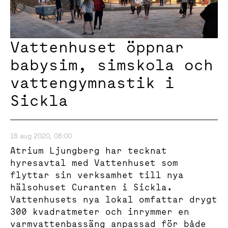
Vattenhuset öppnar
babysim, simskola och
vattengymnastik i
Sickla
18 aug 2020, 08:00
Atrium Ljungberg har tecknat
hyresavtal med Vattenhuset som
flyttar sin verksamhet till nya
hälsohuset Curanten i Sickla.
Vattenhusets nya lokal omfattar drygt
300 kvadratmeter och inrymmer en
varmvattenbassäng anpassad för både