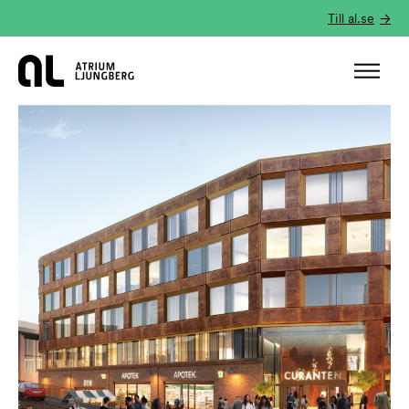
Till al.se
Hem