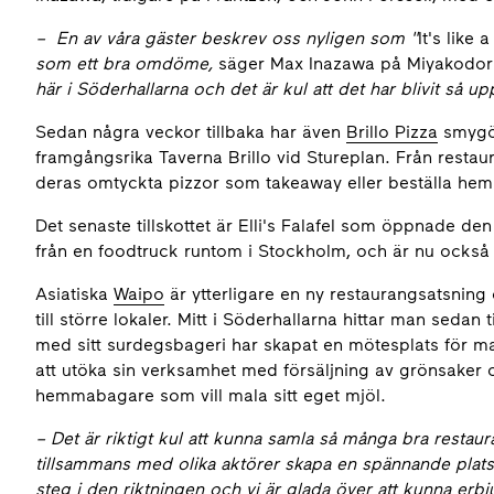
–
En av våra gäster beskrev oss nyligen som "
It's like 
som ett bra omdöme,
säger Max Inazawa på Miyakodor
här i Söderhallarna och det är kul att det har blivit så up
Sedan några veckor tillbaka har även
Brillo Pizza
smygö
framgångsrika Taverna Brillo vid Stureplan. Från rest
deras omtyckta pizzor som takeaway eller beställa hem
Det senaste tillskottet är Elli's Falafel som öppnade de
från en foodtruck runtom i Stockholm, och är nu också
Asiatiska
Waipo
är ytterligare en ny restaurangsatsning
till större lokaler. Mitt i Söderhallarna hittar man sed
med sitt surdegsbageri har skapat en mötesplats för 
att utöka sin verksamhet med försäljning av grönsaker 
hemmabagare som vill mala sitt eget mjöl.
– Det är riktigt kul att kunna samla så många bra restaur
tillsammans med olika aktörer skapa en spännande plats f
steg i den riktningen och vi är glada över att kunna er