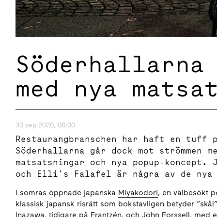
Söderhallarna
med nya matsa
30 sep 2020, 08:00
Restaurangbranschen har haft en tuff 
Söderhallarna går dock mot strömmen m
matsatsningar och nya popup-koncept. 
och Elli's Falafel är några av de nya
I somras öppnade japanska
Miyakodori
, en välbesökt 
klassisk japansk risrätt som bokstavligen betyder “skå
Inazawa, tidigare på Frantzén, och John Forssell, med