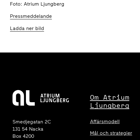
Foto: Atrium Ljungberg
Pressmeddelande
Ladda ner bild
Om Atrium
Ljungberg
Affärsmodell
Smedjegatan 2C
131 54 Nacka
Mål och strategier
Box 4200