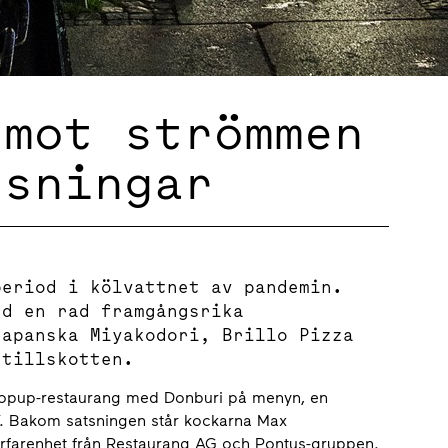
 mot strömmen
tsningar
period i kölvattnet av pandemin.
ed en rad framgångsrika
Japanska Miyakodori, Brillo Pizza
 tillskotten.
popup-restaurang med Donburi på menyn, en
l”. Bakom satsningen står kockarna Max
 erfarenhet från Restaurang AG och Pontus-gruppen.