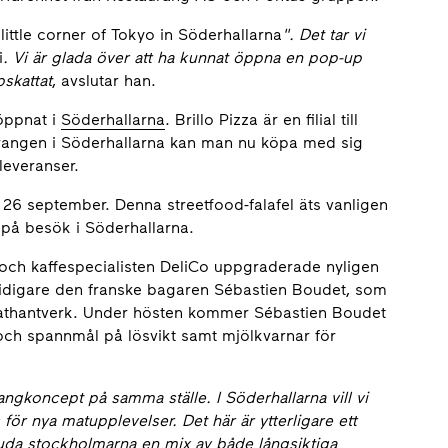
a little corner of Tokyo in Söderhallarna
". Det tar vi
i
. Vi är glada över att ha kunnat öppna en pop-up
pskattat
, avslutar han.
ppnat i
Söderhallarna
. Brillo Pizza är en filial till
aurangen i Söderhallarna kan man nu köpa med sig
leveranser.
n 26 september. Denna streetfood-falafel äts vanligen
 på besök i Söderhallarna.
 och kaffespecialisten DeliCo uppgraderade nyligen
an tidigare den franske bagaren Sébastien Boudet, som
mathantverk. Under hösten kommer Sébastien Boudet
och spannmål på lösvikt samt mjölkvarnar för
angkoncept på samma ställe. I Söderhallarna vill vi
ör nya matupplevelser. Det här är ytterligare ett
bjuda stockholmarna en mix av både långsiktiga