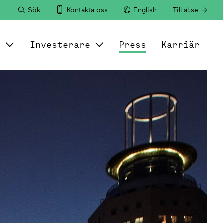
Sök
Kontakta oss
English
Till al.se
t
Investerare
Press
Karriär