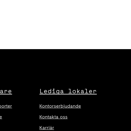
are
Lediga lokaler
porter
Kontorserbjudande
e
Kontakta oss
Karriär