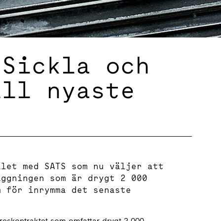
 Sickla och
ill nyaste
alet med SATS som nu väljer att
äggningen som är drygt 2 000
m för inrymma det senaste
yreskontraktet som omfattar drygt 2 000