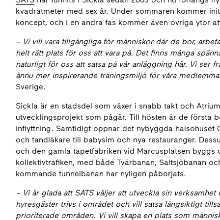
kvadratmeter med sex år. Under sommaren kommer initia
koncept, och i en andra fas kommer även övriga ytor at
– Vi vill vara tillgängliga för människor där de bor, ar
helt rätt plats för oss att vara på. Det finns många spän
naturligt för oss att satsa på vår anläggning här. Vi ser
ännu mer inspirerande träningsmiljö för våra medlemmar
Sverige.
Sickla är en stadsdel som växer i snabb takt och Atri
utvecklingsprojekt som pågår. Till hösten är de första 
inflyttning. Samtidigt öppnar det nybyggda hälsohuset C
och tandläkare till babysim och nya restauranger. Dess
och den gamla tapetfabriken vid Marcusplatsen byggs om 
kollektivtrafiken, med både Tvärbanan, Saltsjöbanan oc
kommande tunnelbanan har nyligen påbörjats.
– Vi är glada att SATS väljer att utveckla sin verksamhet i
hyresgäster trivs i området och vill satsa långsiktigt ti
prioriterade områden. Vi vill skapa en plats som männis