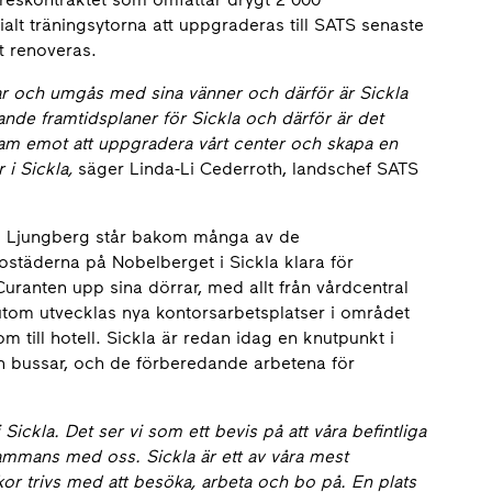
lt träningsytorna att uppgraderas till SATS senaste
t renoveras.
betar och umgås med sina vänner och därför är
Sickla
nande framtidsplaner för Sickla och därför är det
 fram emot att uppgradera vårt center och skapa en
 i Sickla,
säger Linda-Li Cederroth, landschef SATS
um Ljungberg står bakom många av de
bostäderna på Nobelberget i Sickla klara för
uranten upp sina dörrar, med allt från vårdcentral
utom utvecklas nya kontorsarbetsplatser i området
till hotell. Sickla är redan idag en knutpunkt i
h bussar, och de förberedande arbetena för
 Sickla. Det ser vi som ett bevis på att våra befintliga
llsammans med oss. Sickla är ett av våra mest
kor trivs med att besöka, arbeta och bo på. En plats