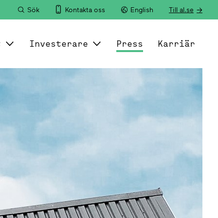
Sök
Kontakta oss
English
Till al.se
t
Investerare
Press
Karriär