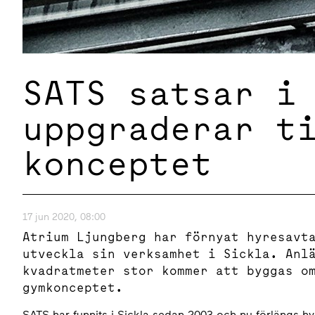
SATS satsar i
uppgraderar t
konceptet
17 jun 2020, 08:00
Atrium Ljungberg har förnyat hyresavt
utveckla sin verksamhet i Sickla. Anl
kvadratmeter stor kommer att byggas o
gymkonceptet.
SATS
har funnits i Sickla sedan 2003 och nu förlängs h