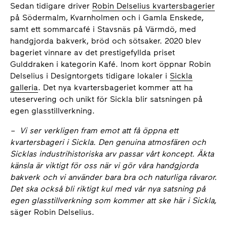
Sedan tidigare driver
Robin Delselius kvartersbagerier
på Södermalm, Kvarnholmen och i Gamla Enskede,
samt ett sommarcafé i Stavsnäs på Värmdö, med
handgjorda bakverk, bröd och sötsaker. 2020 blev
bageriet vinnare av det prestigefyllda priset
Gulddraken i kategorin Kafé. Inom kort öppnar Robin
Delselius i Designtorgets tidigare lokaler i
Sickla
galleria
. Det nya kvartersbageriet kommer att ha
uteservering och unikt för Sickla blir satsningen på
egen glasstillverkning.
–
Vi ser verkligen fram emot att få öppna ett
kvartersbageri i Sickla. Den genuina atmosfären och
Sicklas industrihistoriska arv passar vårt koncept. Äkta
känsla är viktigt för oss när vi gör våra handgjorda
bakverk och vi använder bara bra och naturliga råvaror.
Det ska också bli riktigt kul med vår nya satsning på
egen glasstillverkning som kommer att ske här i Sickla,
säger Robin Delselius.