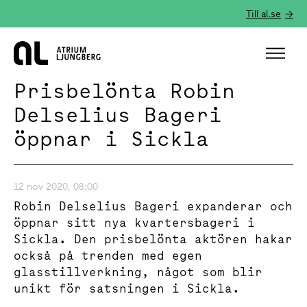
Till al.se
Hem
Prisbelönta Robin
Delselius Bageri
öppnar i Sickla
12 nov 2020, 08:00
Robin Delselius Bageri expanderar och
öppnar sitt nya kvartersbageri i
Sickla. Den prisbelönta aktören hakar
också på trenden med egen
glasstillverkning, något som blir
unikt för satsningen i Sickla.