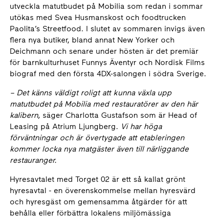
utveckla matutbudet på Mobilia som redan i sommar
utökas med Svea Husmanskost och foodtrucken
Paolita’s Streetfood. I slutet av sommaren invigs även
flera nya butiker, bland annat New Yorker och
Deichmann och senare under hösten är det premiär
för barnkulturhuset Funnys Äventyr och Nordisk Films
biograf med den första 4DX-salongen i södra Sverige.
– Det känns väldigt roligt att kunna växla upp
matutbudet på Mobilia med restauratörer av den här
kalibern
, säger Charlotta Gustafson som är Head of
Leasing på Atrium Ljungberg.
Vi har höga
förväntningar och är övertygade att etableringen
kommer locka nya matgäster även till närliggande
restauranger.
Hyresavtalet med Torget 02 är ett så kallat grönt
hyresavtal - en överenskommelse mellan hyresvärd
och hyresgäst om gemensamma åtgärder för att
behålla eller förbättra lokalens miljömässiga