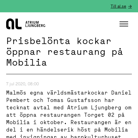
Till al.se
Hem
Prisbelönta kockar
öppnar restaurang på
Mobilia
7 jul 2020, 08:00
Malmös egna världsmästarkockar Daniel
Pembert och Tomas Gustafsson har
tecknat avtal med Atrium Ljungberg om
att öppna restaurangen Torget 02 på
Mobilia i oktober. Restaurangen är en
del i en händelserik höst på Mobilia
med invigningar av barnkulturhuset