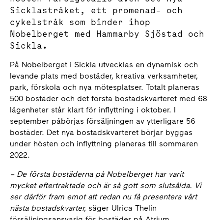
Sicklastråket, ett promenad- och
cykelstråk som binder ihop
Nobelberget med Hammarby Sjöstad och
Sickla.
På Nobelberget i Sickla utvecklas en dynamisk och
levande plats med bostäder, kreativa verksamheter,
park, förskola och nya mötesplatser. Totalt planeras
500 bostäder och det första bostadskvarteret med 68
lägenheter står klart för inflyttning i oktober. I
september påbörjas försäljningen av ytterligare 56
bostäder. Det nya bostadskvarteret börjar byggas
under hösten och inflyttning planeras till sommaren
2022.
–
De första bostäderna på Nobelberget har varit
mycket eftertraktade och är så gott som slutsålda. Vi
ser därför fram emot att redan nu få presentera vårt
nästa bostadskvarter,
säger Ulrica Thelin
försäljningsansvarig för bostäder på Atrium