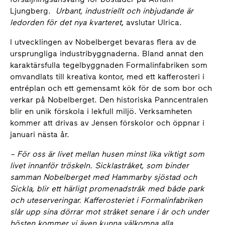
Ljungberg.
Urbant, industriellt och inbjudande är
ledorden för det nya kvarteret
, avslutar Ulrica.
I utvecklingen av Nobelberget bevaras flera av de
ursprungliga industribyggnaderna. Bland annat den
karaktärsfulla tegelbyggnaden Formalinfabriken som
omvandlats till kreativa kontor, med ett kafferosteri i
entréplan och ett gemensamt kök för de som bor och
verkar på Nobelberget. Den historiska Panncentralen
blir en unik förskola i lekfull miljö. Verksamheten
kommer att drivas av Jensen förskolor och öppnar i
januari nästa år.
–
För oss är livet mellan husen minst lika viktigt som
livet innanför tröskeln. Sicklastråket, som binder
samman Nobelberget med Hammarby sjöstad och
Sickla, blir ett härligt promenadstråk med både park
och uteserveringar. Kafferosteriet i Formalinfabriken
slår upp sina dörrar mot stråket senare i år och under
hösten kommer vi även kunna välkomna alla