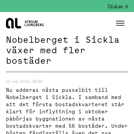
Till al.se
Hem
Nobelberget i Sickla
växer med fler
bostäder
15 sep 2020, 08:00
Nu adderas nästa pusselbit till
Nobelberget i Sickla. I samband med
att det första bostadskvarteret står
klart för inflyttning i oktober
påbörjas byggnationen av nästa
bostadskvarter med 56 bostäder. Under
hösten färdigställs även det nya