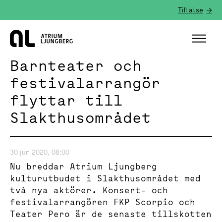
Till al.se
Hem
Barnteater och
festivalarrangör
flyttar till
Slakthusområdet
30 jun 2020, 08:00
Nu breddar Atrium Ljungberg
kulturutbudet i Slakthusområdet med
två nya aktörer. Konsert- och
festivalarrangören FKP Scorpio och
Teater Pero är de senaste tillskotten