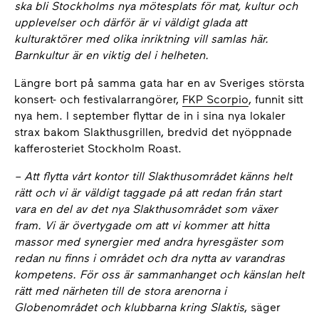
ska bli Stockholms nya mötesplats för mat, kultur och
upplevelser och därför är vi väldigt glada att
kulturaktörer med olika inriktning vill samlas här.
Barnkultur är en viktig del i helheten.
Längre bort på samma gata har en av Sveriges största
konsert- och festivalarrangörer,
FKP Scorpio
, funnit sitt
nya hem. I september flyttar de in i sina nya lokaler
strax bakom Slakthusgrillen, bredvid det nyöppnade
kafferosteriet Stockholm Roast.
– Att flytta vårt kontor till Slakthusområdet känns helt
rätt och vi är väldigt taggade på att redan från start
vara en del av det nya Slakthusområdet som växer
fram. Vi är övertygade om att vi kommer att hitta
massor med synergier med andra hyresgäster som
redan nu finns i området och dra nytta av varandras
kompetens. För oss är sammanhanget och känslan helt
rätt med närheten till de stora arenorna i
Globenområdet och klubbarna kring Slaktis
, säger