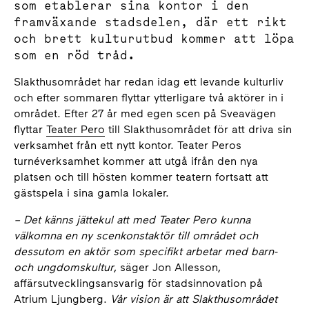
som etablerar sina kontor i den
framväxande stadsdelen, där ett rikt
och brett kulturutbud kommer att löpa
som en röd tråd.
Slakthusområdet har redan idag ett levande kulturliv
och efter sommaren flyttar ytterligare två aktörer in i
området. Efter 27 år med egen scen på Sveavägen
flyttar
Teater Pero
till Slakthusområdet för att driva sin
verksamhet från ett nytt kontor. Teater Peros
turnéverksamhet kommer att utgå ifrån den nya
platsen och till hösten kommer teatern fortsatt att
gästspela i sina gamla lokaler.
–
Det känns jättekul att med Teater Pero kunna
välkomna en ny scenkonstaktör till området och
dessutom en aktör som specifikt arbetar med barn-
och ungdomskultur
, säger Jon Allesson,
affärsutvecklingsansvarig för stadsinnovation på
Atrium Ljungberg.
Vår vision är att Slakthusområdet