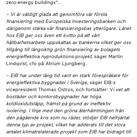
zero-energy buildings".
–
Vi är väldigt glada att genomföra vår första
finansiering med Europeiska Investeringsbanken och
därigenom stärka vår finansieringsbas ytterligare. Lånet
hos EIB ger oss även ett kvitto på att vårt
hållbarhetsarbete uppskattas av bankerna vilket ger oss
tillgång till långsiktig grön finansiering av bolagets
energieffektiva nyproduktions-projekt,
säger Martin
Lindqvist, cfo på Atrium Ljungberg.
–
EIB har under lång tid varit en stark förespråkare för
energieffektiva byggnader i Sverige,
säger EIB:s
vicepresident Thomas Östros, och fortsätter: V
i vet att
bostäder och kontorsbyggnader har höga
koldioxidutsläpp, främst på grund av ineffektiv
isolering. I linje med den gröna återhämtningen från
den pågående kris som nu råder, stödjer EIB helhjärtat
denna typ av projekt, vilket har adderats till det stora
antalet klimatrelaterade projekt som EIB har bidragit till