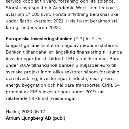
service kopplat till vård, forskning och life science.
Största hyresgäst blir Academic Work som tecknat
avtal om 17 000 kvm. Första inflyttning beräknas ske
under fjärde kvartalet 2021. Hela huset beräknas stå
färdigt under våren 2022.
Europeiska investeringsbanken
(EIB) är EU:s
långsiktiga låneinstitut och ägs av medlemsstaterna.
Banken tillhandahåller långsiktig finansiering till sunda
investeringar för att bidra till EU:s politiska mål. Bara
under 2019 tillhandahöll banken
2 miljarder
euro
till
svenska projekt inom olika sektorer såsom forskning
och utveckling, investeringar i industri, nearly-zero-
energy byggnation och hållbara transporter. Cirka 64
procent av EIB:s investeringar under 2019 var
relaterade till klimatinvesteringar.
Nacka, 2020-06-17
Atrium Ljungberg AB (publ)