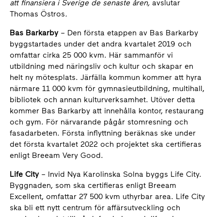
att finansiera i Sverige de senaste åren,
avslutar
Thomas Östros
.
Bas Barkarby
– Den första etappen av Bas Barkarby
byggstartades under det andra kvartalet 2019 och
omfattar cirka 25 000 kvm. Här sammanför vi
utbildning med näringsliv och kultur och skapar en
helt ny mötesplats. Järfälla kommun kommer att hyra
närmare 11 000 kvm för gymnasieutbildning, multihall,
bibliotek och annan kulturverksamhet. Utöver detta
kommer Bas Barkarby att innehålla kontor, restaurang
och gym. För närvarande pågår stomresning och
fasadarbeten. Första inflyttning beräknas ske under
det första kvartalet 2022 och projektet ska certifieras
enligt Breeam Very Good.
Life City
– Invid Nya Karolinska Solna byggs Life City.
Byggnaden, som ska certifieras enligt Breeam
Excellent, omfattar 27 500 kvm uthyrbar area. Life City
ska bli ett nytt centrum för affärsutveckling och