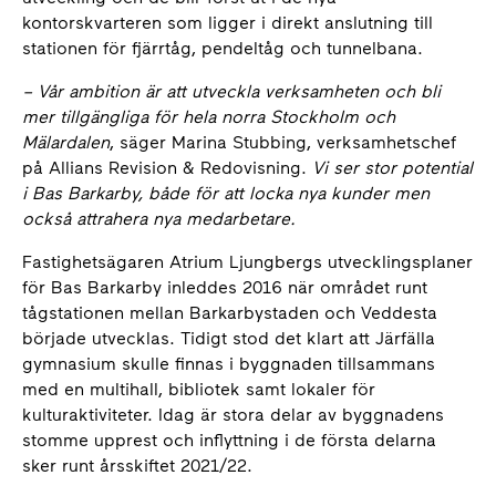
kontorskvarteren som ligger i direkt anslutning till
stationen för fjärrtåg, pendeltåg och tunnelbana.
– Vår ambition är att utveckla verksamheten och bli
mer tillgängliga för hela norra Stockholm och
Mälardalen
, säger Marina Stubbing, verksamhetschef
på Allians Revision & Redovisning.
Vi ser stor potential
i Bas Barkarby, både för att locka nya kunder men
också attrahera nya medarbetare.
Fastighetsägaren Atrium Ljungbergs utvecklingsplaner
för Bas Barkarby inleddes 2016 när området runt
tågstationen mellan Barkarbystaden och Veddesta
började utvecklas. Tidigt stod det klart att Järfälla
gymnasium skulle finnas i byggnaden tillsammans
med en multihall, bibliotek samt lokaler för
kulturaktiviteter. Idag är stora delar av byggnadens
stomme upprest och inflyttning i de första delarna
sker runt årsskiftet 2021/22.