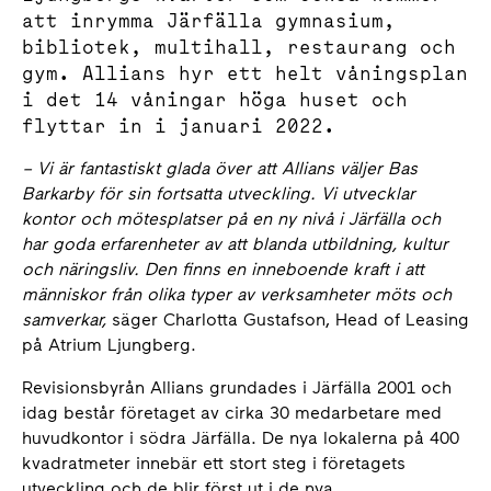
att inrymma Järfälla gymnasium,
bibliotek, multihall, restaurang och
gym. Allians hyr ett helt våningsplan
i det 14 våningar höga huset och
flyttar in i januari 2022.
– Vi är fantastiskt glada över att Allians väljer Bas
Barkarby för sin fortsatta utveckling. Vi utvecklar
kontor och mötesplatser på en ny nivå i Järfälla och
har goda erfarenheter av att blanda utbildning, kultur
och näringsliv. Den finns en inneboende kraft i att
människor från olika typer av verksamheter möts och
samverkar,
säger Charlotta Gustafson, Head of Leasing
på Atrium Ljungberg.
Revisionsbyrån Allians grundades i Järfälla 2001 och
idag består företaget av cirka 30 medarbetare med
huvudkontor i södra Järfälla. De nya lokalerna på 400
kvadratmeter innebär ett stort steg i företagets
utveckling och de blir först ut i de nya