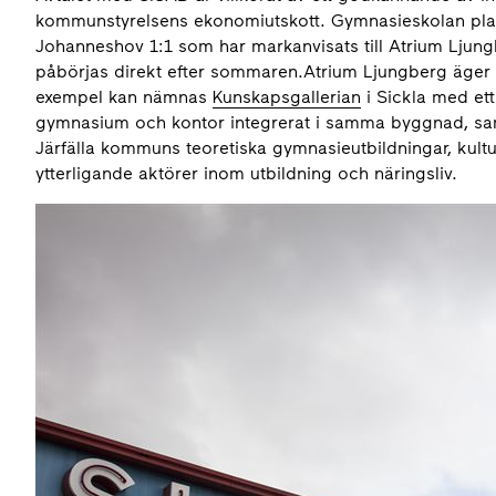
kommunstyrelsens ekonomiutskott. Gymnasieskolan plan
Johanneshov 1:1 som har markanvisats till Atrium Ljungb
påbörjas direkt efter sommaren.Atrium Ljungberg äger re
exempel kan nämnas
Kunskapsgallerian
i Sickla med ett
gymnasium och kontor integrerat i samma byggnad, s
Järfälla kommuns teoretiska gymnasieutbildningar, kult
ytterligande aktörer inom utbildning och näringsliv.