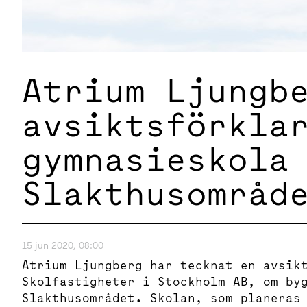
Atrium Ljungb
avsiktsförkla
gymnasieskola
Slakthusområd
15 jun 2020, 08:00
Atrium Ljungberg har tecknat en avsik
Skolfastigheter i Stockholm AB, om by
Slakthusområdet. Skolan, som planeras