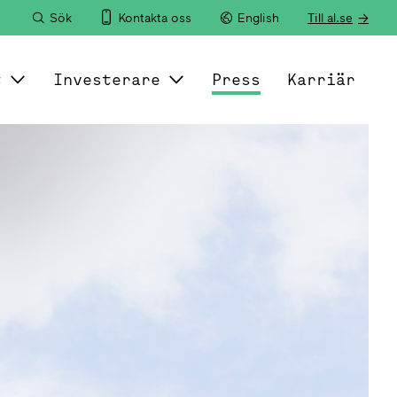
Sök
Kontakta oss
English
Till al.se
t
Investerare
Press
Karriär