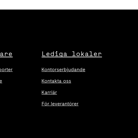
are
Lediga lokaler
porter
Kontorserbjudande
e
Kontakta oss
Karriär
För leverantörer