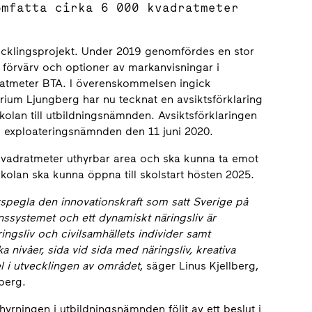
omfatta cirka 6 000 kvadratmeter
ecklingsprojekt. Under 2019 genomfördes en stor
förvärv och optioner av markanvisningar i
ratmeter BTA. I överenskommelsen ingick
rium Ljungberg har nu tecknat en avsiktsförklaring
olan till utbildningsnämnden. Avsiktsförklaringen
 i exploateringsnämnden den 11 juni 2020.
kvadratmeter uthyrbar area och ska kunna ta emot
 skolan ska kunna öppna till skolstart hösten 2025.
rspegla den innovationskraft som satt Sverige på
nssystemet och ett dynamiskt näringsliv är
ngsliv och civilsamhällets individer samt
a nivåer, sida vid sida med näringsliv, kreativa
el i utvecklingen av området
, säger Linus Kjellberg,
berg.
yrningen i utbildningsnämnden följt av ett beslut i