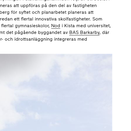
eras att uppföras på den del av fastigheten
erg för syftet och planarbetet planeras att
dan ett flertal innovativa skolfastigheter. Som
 flertal gymnasieskolor,
Nod
i Kista med universitet,
amt det pågående byggandet av
BAS Barkarby
, där
ur- och idrottsanläggning integreras med