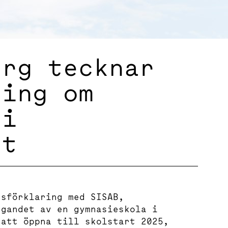
erg tecknar
ring om
 i
et
tsförklaring med SISAB,
ggandet av en gymnasieskola i
 att öppna till skolstart 2025,