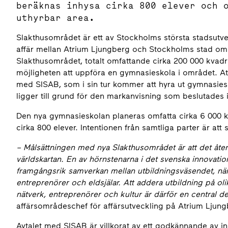
beräknas inhysa cirka 800 elever och 
uthyrbar area.
Slakthusområdet är ett av Stockholms största stadsutv
affär mellan Atrium Ljungberg och Stockholms stad om 
Slakthusområdet, totalt omfattande cirka 200 000 kvad
möjligheten att uppföra en gymnasieskola i området. At
med SISAB, som i sin tur kommer att hyra ut gymnasiesk
ligger till grund för den markanvisning som beslutades
Den nya gymnasieskolan planeras omfatta cirka 6 000 
cirka 800 elever. Intentionen från samtliga parter är att
– Målsättningen med nya Slakthusområdet är att det åte
världskartan. En av hörnstenarna i det svenska innovatio
framgångsrik samverkan mellan utbildningsväsendet, näri
entreprenörer och eldsjälar. Att addera utbildning på olik
nätverk, entreprenörer och kultur är därför en central d
affärsområdeschef för affärsutveckling på Atrium Ljung
Avtalet med SISAB är villkorat av ett godkännande av inh