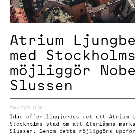
Atrium Ljungb
med Stockholm
möjliggör Nob
Slussen
7 feb 2020, 11:30
Idag offentliggjordes det att Atrium 
Stockholms stad om att återlämna mark
Slussen. Genom detta möjliggörs uppfö