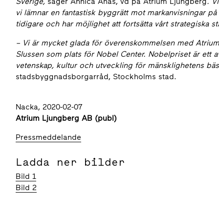
Sverige,
säger Annica Ånäs, vd på Atrium Ljungberg
. V
vi lämnar en fantastisk byggrätt mot markanvisningar på 
tidigare och har möjlighet att fortsätta vårt strategiska 
–
Vi är mycket glada för överenskommelsen med Atrium 
Slussen som plats för Nobel Center. Nobelpriset är ett 
vetenskap, kultur och utveckling för mänsklighetens bäs
stadsbyggnadsborgarråd, Stockholms stad.
Nacka, 2020-02-07
Atrium Ljungberg AB (publ)
Pressmeddelande
Ladda ner bilder
Bild 1
Bild 2