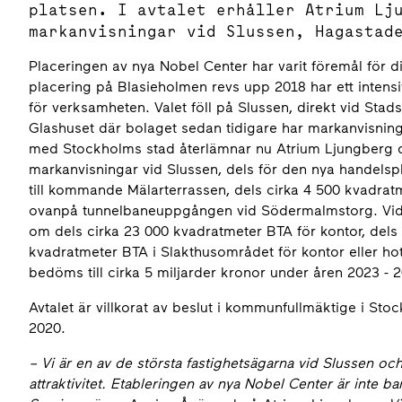
platsen. I avtalet erhåller Atrium Lj
markanvisningar vid Slussen, Hagastad
Placeringen av nya Nobel Center har varit föremål för d
placering på Blasieholmen revs upp 2018 har ett intensiv
för verksamheten. Valet föll på Slussen, direkt vid Sta
Glashuset där bolaget sedan tidigare har markanvisn
med Stockholms stad återlämnar nu Atrium Ljungberg 
markanvisningar vid Slussen, dels för den nya handel
till kommande Mälarterrassen, dels cirka 4 500 kvadrat
ovanpå tunnelbaneuppgången vid Södermalmstorg. Vida
om dels cirka 23 000 kvadratmeter BTA för kontor, dels 
kvadratmeter BTA i Slakthusområdet för kontor eller hot
bedöms till cirka 5 miljarder kronor under åren 2023 -
Avtalet är villkorat av beslut i kommunfullmäktige i St
2020.
–
Vi är en av de största fastighetsägarna vid Slussen och 
attraktivitet. Etableringen av nya Nobel Center är inte b