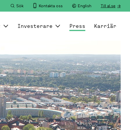
Sök
Kontakta oss
English
Till al.se
t
Investerare
Press
Karriär