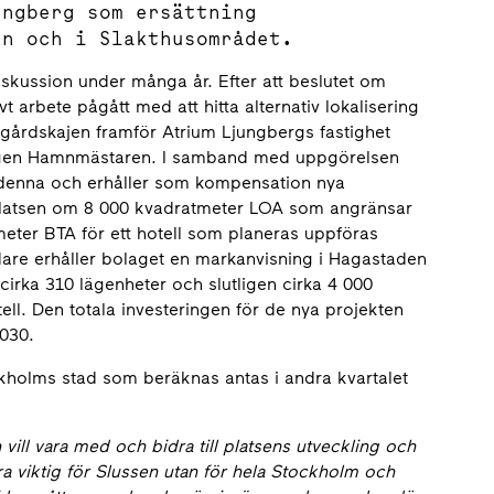
ungberg som ersättning
en och i Slakthusområdet.
iskussion under många år. Efter att beslutet om
t arbete pågått med att hitta alternativ lokalisering
dsgårdskajen framför Atrium Ljungbergs fastighet
ingen Hamnmästaren. I samband med uppgörelsen
denna och erhåller som kompensation nya
splatsen om 8 000 kvadratmeter LOA som angränsar
meter BTA för ett hotell som planeras uppföras
re erhåller bolaget en markanvisning i Hagastaden
cirka 310 lägenheter och slutligen cirka 4 000
ell. Den totala investeringen för de nya projekten
 2030.
ockholms stad som beräknas antas i andra kvartalet
vill vara med och bidra till platsens utveckling och
ara viktig för Slussen utan för hela Stockholm och