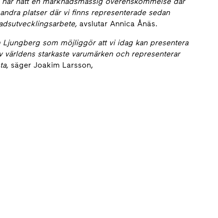
i har nått en marknadsmässig överenskommelse där
andra platser där vi finns representerade sedan
stadsutvecklingsarbete,
avslutar Annica Ånäs.
Ljungberg som möjliggör att vi idag kan presentera
av världens starkaste varumärken och representerar
ta,
säger Joakim Larsson,