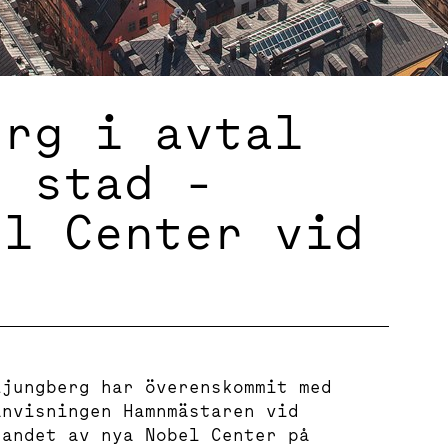
erg i avtal
s stad -
el Center vid
Ljungberg har överenskommit med
anvisningen Hamnmästaren vid
randet av nya Nobel Center på