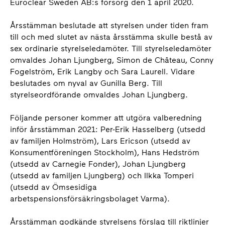
Euroclear Sweden AB:s försorg den 1 april 2020.
Årsstämman beslutade att styrelsen under tiden fram
till och med slutet av nästa årsstämma skulle bestå av
sex ordinarie styrelseledamöter. Till styrelseledamöter
omvaldes Johan Ljungberg, Simon de Château, Conny
Fogelström, Erik Langby och Sara Laurell. Vidare
beslutades om nyval av Gunilla Berg. Till
styrelseordförande omvaldes Johan Ljungberg.
Följande personer kommer att utgöra valberedning
inför årsstämman 2021: Per-Erik Hasselberg (utsedd
av familjen Holmström), Lars Ericson (utsedd av
Konsumentföreningen Stockholm), Hans Hedström
(utsedd av Carnegie Fonder), Johan Ljungberg
(utsedd av familjen Ljungberg) och Ilkka Tomperi
(utsedd av Ömsesidiga
arbetspensionsförsäkringsbolaget Varma).
Årsstämman godkände styrelsens förslag till riktlinjer