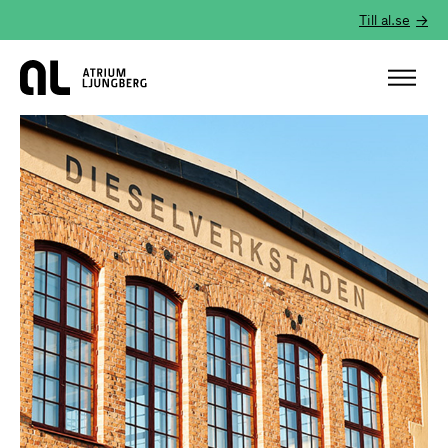
Till al.se
Hem