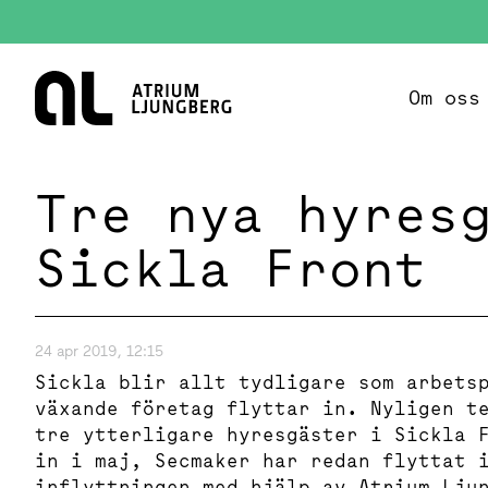
Hem
Om oss
Tre nya hyres
Sickla Front
24 apr 2019, 12:15
Sickla blir allt tydligare som arbets
växande företag flyttar in. Nyligen t
tre ytterligare hyresgäster i Sickla 
in i maj, Secmaker har redan flyttat 
inflyttningen med hjälp av Atrium Lju