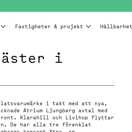
Fastigheter & projekt
Hållbarhe
gäster i
platsvarumärke i takt med att nya,
ecknade Atrium Ljungberg avtal med
Front. Klarahill och Livihop flyttar
in. De har alla tre förenklat
ngbergs koncept Xtra, en