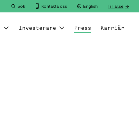
Sök
Kontakta oss
English
Till al.se
t
Investerare
Press
Karriär