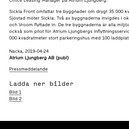
Office Leasing Manager på Atrium Ljungberg.
Sickla Front omfattar tre byggnader om drygt 35 000 k
Sjöstad möter Sickla. Två av byggnaderna invigdes i o
och Vroom flyttade in. De tre byggnaderna är alla milj
också som pilot för Atrium Ljungbergs inflyttningsservic
000 kvadratmeter stort parkeringshus med 100 laddplats
Nacka, 2019-04-24
Atrium Ljungberg AB (publ)
Pressmeddelande
Ladda ner bilder
Bild 1
Bild 2