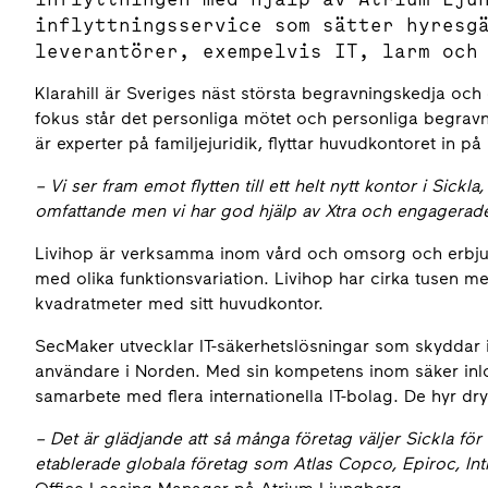
inflyttningsservice som sätter hyresg
leverantörer, exempelvis IT, larm och
Klarahill är Sveriges näst största begravningskedja och 
fokus står det personliga mötet och personliga begravn
är experter på familjejuridik, flyttar huvudkontoret in p
– Vi ser fram emot flytten till ett helt nytt kontor i Sickla
omfattande men vi har god hjälp av Xtra och engagerade
Livihop är verksamma inom vård och omsorg och erbjude
med olika funktionsvariation. Livihop har cirka tusen me
kvadratmeter med sitt huvudkontor.
SecMaker utvecklar IT-säkerhetslösningar som skyddar i
användare i Norden. Med sin kompetens inom säker inlo
samarbete med flera internationella IT-bolag. De hyr dry
–
Det är glädjande att så många företag väljer Sickla för
etablerade globala företag som Atlas Copco, Epiroc, Int