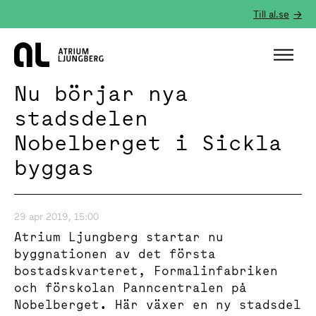
Till al.se
Hem
Nu börjar nya
stadsdelen
Nobelberget i Sickla
byggas
29 apr 2019, 15:00
Atrium Ljungberg startar nu
byggnationen av det första
bostadskvarteret, Formalinfabriken
och förskolan Panncentralen på
Nobelberget. Här växer en ny stadsdel