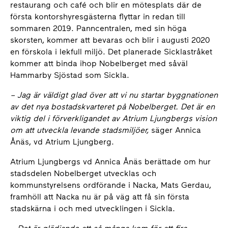
restaurang och café och blir en mötesplats där de
första kontorshyresgästerna flyttar in redan till
sommaren 2019. Panncentralen, med sin höga
skorsten, kommer att bevaras och blir i augusti 2020
en förskola i lekfull miljö. Det planerade Sicklastråket
kommer att binda ihop Nobelberget med såväl
Hammarby Sjöstad som Sickla.
–
Jag är väldigt glad över att vi nu startar byggnationen
av det nya bostadskvarteret på Nobelberget. Det är en
viktig del i förverkligandet av Atrium Ljungbergs vision
om att utveckla levande stadsmiljöer,
säger Annica
Ånäs, vd Atrium Ljungberg.
Atrium Ljungbergs vd Annica Ånäs berättade om hur
stadsdelen Nobelberget utvecklas och
kommunstyrelsens ordförande i Nacka, Mats Gerdau,
framhöll att Nacka nu är på väg att få sin första
stadskärna i och med utvecklingen i Sickla.