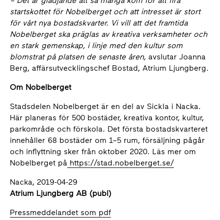
–
Det är glädjande att så många kom för att fira
startskottet för Nobelberget och att intresset är stort
för vårt nya bostadskvarter. Vi vill att det framtida
Nobelberget ska präglas av kreativa verksamheter och
en stark gemenskap, i linje med den kultur som
blomstrat på platsen de senaste åren,
avslutar Joanna
Berg, affärsutvecklingschef Bostad, Atrium Ljungberg.
Om Nobelberget
Stadsdelen Nobelberget är en del av Sickla i Nacka.
Här planeras för 500 bostäder, kreativa kontor, kultur,
parkområde och förskola. Det första bostadskvarteret
innehåller 68 bostäder om 1–5 rum, försäljning pågår
och inflyttning sker från oktober 2020. Läs mer om
Nobelberget på
https://stad.nobelberget.se/
Nacka, 2019-04-29
Atrium Ljungberg AB (publ)
Pressmeddelandet som pdf