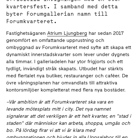
kvartersfest. I samband med detta
byter Forumgallerian namn till
Forumkvarteret.
Fastighetsägaren
Atrium Ljungberg
har sedan 2017
genomfört en omfattande upprustning och
ombyggnad av Forumkvarteret med syfte att skapa ett
dynamiskt innerstadskvarter som lever under dygnets
alla timmar. I galleriadelen har ytor frigjorts och ett
tydligt, invändigt stråk skapats. Utbudet har stärkts
med flertalet nya butiker, restauranger och caféer. De
övre våningsplanen har omvandlats till attraktiva
kontorsmiljöer kompletterat med flera nya bostäder.
–
Vår ambition är att Forumkvarteret ska vara en
levande mötesplats mitt i city. Det nya namnet
signalerar att det verkligen är ett helt kvarter, en "stad i
staden" där människor kan arbeta, shoppa, umgås och
bo. På lördag firar vi att vi är klara med
ombyggnationen och bjuder in alla Uppsalabor till en