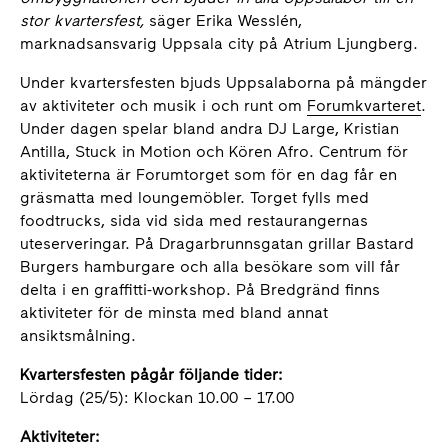
stor kvartersfest,
säger Erika Wesslén,
marknadsansvarig Uppsala city på Atrium Ljungberg.
Under kvartersfesten bjuds Uppsalaborna på mängder
av aktiviteter och musik i och runt om
Forumkvarteret
.
Under dagen spelar bland andra DJ Large, Kristian
Antilla, Stuck in Motion och Kören Afro. Centrum för
aktiviteterna är Forumtorget som för en dag får en
gräsmatta med loungemöbler. Torget fylls med
foodtrucks, sida vid sida med restaurangernas
uteserveringar. På Dragarbrunnsgatan grillar Bastard
Burgers hamburgare och alla besökare som vill får
delta i en graffitti-workshop. På Bredgränd finns
aktiviteter för de minsta med bland annat
ansiktsmålning.
Kvartersfesten pågår följande tider:
Lördag (25/5): Klockan 10.00 – 17.00
Aktiviteter: