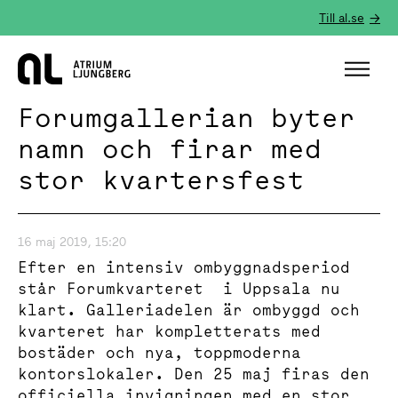
Till al.se
Hem
Forumgallerian byter
namn och firar med
stor kvartersfest
16 maj 2019, 15:20
Efter en intensiv ombyggnadsperiod
står Forumkvarteret i Uppsala nu
klart. Galleriadelen är ombyggd och
kvarteret har kompletterats med
bostäder och nya, toppmoderna
kontorslokaler. Den 25 maj firas den
officiella invigningen med en stor