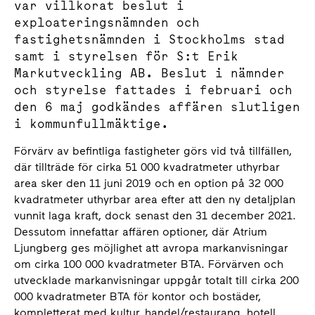
var villkorat beslut i
exploateringsnämnden och
fastighetsnämnden i Stockholms stad
samt i styrelsen för S:t Erik
Markutveckling AB. Beslut i nämnder
och styrelse fattades i februari och
den 6 maj godkändes affären slutligen
i kommunfullmäktige.
Förvärv av befintliga fastigheter görs vid två tillfällen,
där tillträde för cirka 51 000 kvadratmeter uthyrbar
area sker den 11 juni 2019 och en option på 32 000
kvadratmeter uthyrbar area efter att den ny detaljplan
vunnit laga kraft, dock senast den 31 december 2021.
Dessutom innefattar affären optioner, där Atrium
Ljungberg ges möjlighet att avropa markanvisningar
om cirka 100 000 kvadratmeter BTA. Förvärven och
utvecklade markanvisningar uppgår totalt till cirka 200
000 kvadratmeter BTA för kontor och bostäder,
kompletterat med kultur, handel/restaurang, hotell,