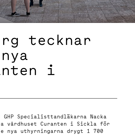
erg tecknar
 nya
anten i
d GHP Specialisttandläkarna Nacka
ya vårdhuset Curanten i Sickla för
de nya uthyrningarna drygt 1 700