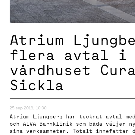
Atrium Ljungb
flera avtal i
vårdhuset Cur
Sickla
25 sep 2019, 10:00
Atrium Ljungberg har tecknat avtal me
och ALVA Barnklinik som båda väljer n
sina verksamheter. Totalt innefattar 