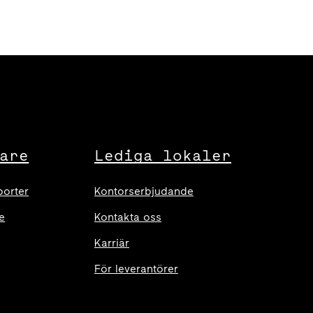
are
Lediga lokaler
porter
Kontorserbjudande
e
Kontakta oss
Karriär
För leverantörer