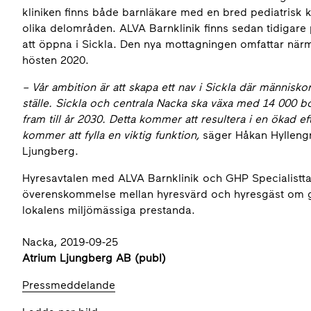
kliniken finns både barnläkare med en bred pediatrisk
olika delområden. ALVA Barnklinik finns sedan tidiga
att öppna i Sickla. Den nya mottagningen omfattar nä
hösten 2020.
–
Vår ambition är att skapa ett nav i Sickla där människor
ställe. Sickla och centrala Nacka ska växa med 14 000 b
fram till år 2030. Detta kommer att resultera i en ökad e
kommer att fylla en viktig funktion,
säger Håkan Hyllengr
Ljungberg.
Hyresavtalen med ALVA Barnklinik och GHP Specialistta
överenskommelse mellan hyresvärd och hyresgäst om ge
lokalens miljömässiga prestanda.
Nacka, 2019-09-25
Atrium Ljungberg AB (publ)
Pressmeddelande