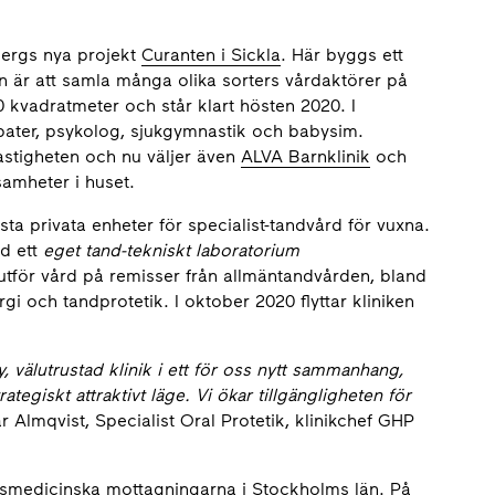
bergs nya projekt
Curanten i Sickla
. Här byggs ett
én är att samla många olika sorters vårdaktörer på
 kvadratmeter och står klart hösten 2020. I
apater, psykolog, sjukgymnastik och babysim.
fastigheten och nu väljer även
ALVA Barnklinik
och
samheter i huset.
ta privata enheter för specialist-tandvård för vuxna.
ed ett
eget tand-tekniskt laboratorium
utför vård på remisser från allmäntandvården, bland
gi och tandprotetik. I oktober 2020 flyttar kliniken
, välutrustad klinik i ett för oss nytt sammanhang,
giskt attraktivt läge. Vi ökar tillgängligheten för
r Almqvist, Specialist Oral Protetik, klinikchef GHP
smedicinska mottagningarna i Stockholms län. På