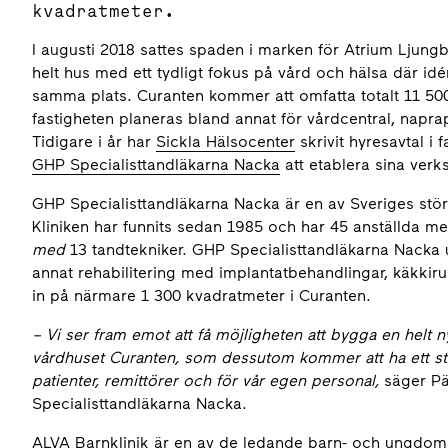
kvadratmeter.
I augusti 2018 sattes spaden i marken för Atrium Ljung
helt hus med ett tydligt fokus på vård och hälsa där id
samma plats. Curanten kommer att omfatta totalt 11 500
fastigheten planeras bland annat för vårdcentral, napr
Tidigare i år har
Sickla Hälsocenter
skrivit hyresavtal i 
GHP Specialisttandläkarna Nacka
att etablera sina verk
GHP Specialisttandläkarna Nacka är en av Sveriges störs
Kliniken har funnits sedan 1985 och har 45 anställda m
med
13 tandtekniker. GHP Specialisttandläkarna Nacka 
annat rehabilitering med implantatbehandlingar, käkkirur
in på närmare 1 300 kvadratmeter i Curanten.
–
Vi ser fram emot att få möjligheten att bygga en helt ny
vårdhuset Curanten, som dessutom kommer att ha ett strate
patienter, remittörer och för vår egen personal,
säger Pä
Specialisttandläkarna Nacka.
ALVA Barnklinik är en av de ledande barn- och ungdom