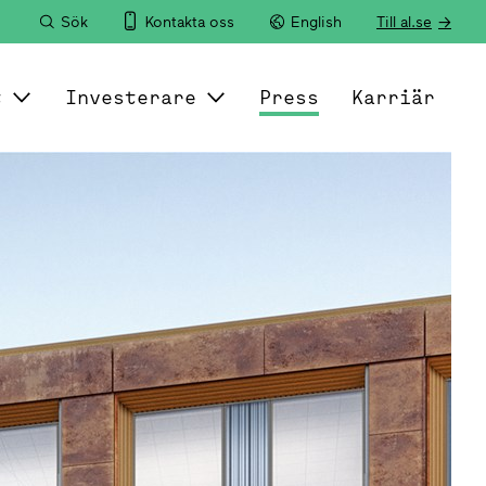
Sök
Kontakta oss
English
Till al.se
t
Investerare
Press
Karriär