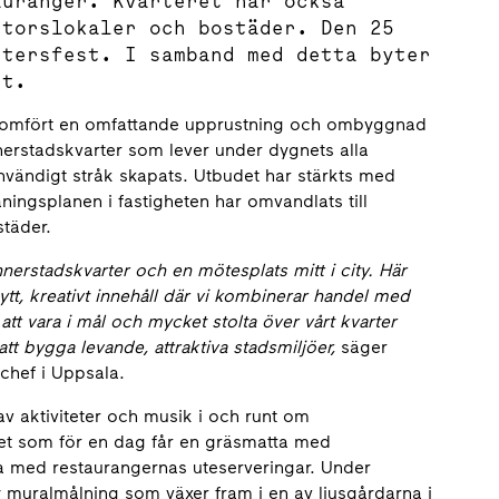
auranger. Kvarteret har också
ntorslokaler och bostäder. Den 25
rtersfest. I samband med detta byter
et.
omfört en omfattande upprustning och ombyggnad
nerstadskvarter som lever under dygnets alla
, invändigt stråk skapats. Utbudet har stärkts med
åningsplanen i fastigheten har omvandlats till
städer.
nnerstadskvarter och en mötesplats mitt i city. Här
nytt, kreativt innehåll där vi kombinerar handel med
tt vara i mål och mycket stolta över vårt kvarter
t bygga levande, attraktiva stadsmiljöer,
säger
chef i Uppsala.
 aktiviteter och musik i och runt om
get som för en dag får en gräsmatta med
da med restaurangernas uteserveringar. Under
 muralmålning som växer fram i en av ljusgårdarna i