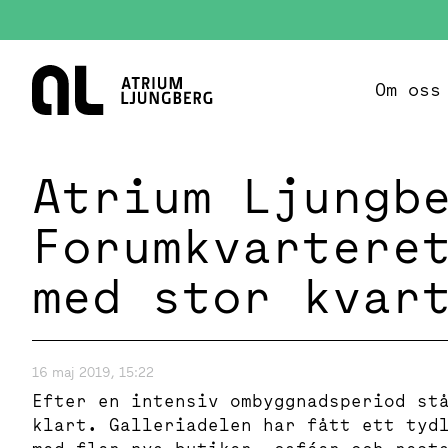
Hem
Om oss
Atrium Ljungb
Forumkvartere
med stor kvar
16 maj 2019, 15:22
Efter en intensiv ombyggnadsperiod st
klart. Galleriadelen har fått ett tyd