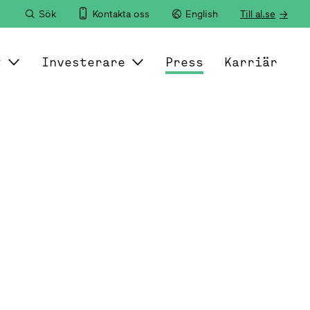
Sök
Kontakta oss
English
Till al.se
t
Investerare
Press
Karriär