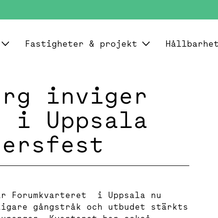
Fastigheter & projekt
Hållbarhe
erg inviger
t i Uppsala
tersfest
år Forumkvarteret i Uppsala nu
ligare gångstråk och utbudet stärkts