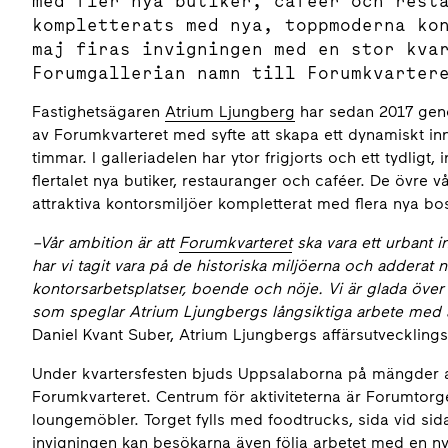
med fler nya butiker, caféer och rest
kompletterats med nya, toppmoderna ko
maj firas invigningen med en stor kva
Forumgallerian namn till Forumkvarter
Fastighetsägaren
Atrium Ljungberg
har sedan 2017 gen
av Forumkvarteret med syfte att skapa ett dynamiskt in
timmar. I galleriadelen har ytor frigjorts och ett tydligt
flertalet nya butiker, restauranger och caféer. De övre v
attraktiva kontorsmiljöer kompletterat med flera nya bo
–
Vår ambition är att
Forumkvarteret
ska vara ett urbant i
har vi tagit vara på de historiska miljöerna och adderat 
kontorsarbetsplatser, boende och nöje. Vi är glada över a
som speglar Atrium Ljungbergs långsiktiga arbete med at
Daniel Kvant Suber, Atrium Ljungbergs affärsutvecklings
Under kvartersfesten bjuds Uppsalaborna på mängder av
Forumkvarteret. Centrum för aktiviteterna är Forumtor
loungemöbler. Torget fylls med foodtrucks, sida vid si
invigningen kan besökarna även följa arbetet med en ny