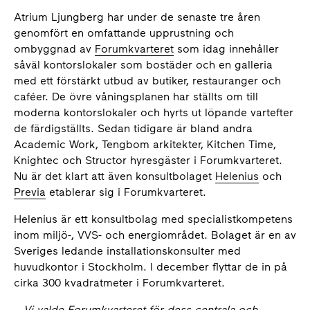
Atrium Ljungberg har under de senaste tre åren
genomfört en omfattande upprustning och
ombyggnad av
Forumkvarteret
som idag innehåller
såväl kontorslokaler som bostäder och en galleria
med ett förstärkt utbud av butiker, restauranger och
caféer. De övre våningsplanen har ställts om till
moderna kontorslokaler och hyrts ut löpande vartefter
de färdigställts. Sedan tidigare är bland andra
Academic Work, Tengbom arkitekter, Kitchen Time,
Knightec och Structor hyresgäster i Forumkvarteret.
Nu är det klart att även konsultbolaget
Helenius
och
Previa
etablerar sig i Forumkvarteret.
Helenius är ett konsultbolag med specialistkompetens
inom miljö-, VVS- och energiområdet. Bolaget är en av
Sveriges ledande installationskonsulter med
huvudkontor i Stockholm. I december flyttar de in på
cirka 300 kvadratmeter i Forumkvarteret.
–
Vi valde Forumkvarteret för dess centrala och