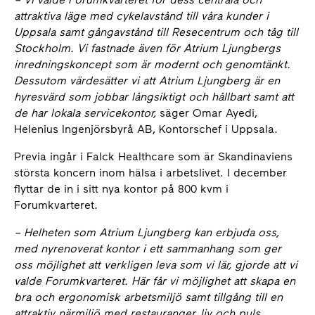
attraktiva läge med cykelavstånd till våra kunder i
Uppsala samt gångavstånd till Resecentrum och tåg till
Stockholm. Vi fastnade även för Atrium Ljungbergs
inredningskoncept som är modernt och genomtänkt.
Dessutom värdesätter vi att Atrium Ljungberg är en
hyresvärd som jobbar långsiktigt och hållbart samt att
de har lokala servicekontor,
säger Omar Ayedi,
Helenius Ingenjörsbyrå AB, Kontorschef i Uppsala.
Previa ingår i Falck Healthcare som är Skandinaviens
största koncern inom hälsa i arbetslivet. I december
flyttar de in i sitt nya kontor på 800 kvm i
Forumkvarteret.
– Helheten som Atrium Ljungberg kan erbjuda oss,
med nyrenoverat kontor i ett sammanhang som ger
oss möjlighet att verkligen leva som vi lär, gjorde att vi
valde Forumkvarteret. Här får vi möjlighet att skapa en
bra och ergonomisk arbetsmiljö samt tillgång till en
attraktiv närmiljö med restauranger, liv och puls.