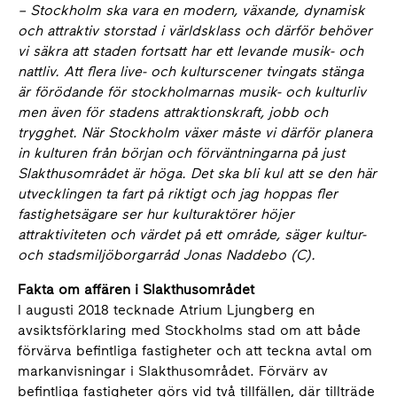
–
Stockholm ska vara en modern, växande, dynamisk
och attraktiv storstad i världsklass och därför behöver
vi säkra att staden fortsatt har ett levande musik- och
nattliv. Att flera live- och kulturscener tvingats stänga
är förödande för stockholmarnas musik- och kulturliv
men även för stadens attraktionskraft, jobb och
trygghet. När Stockholm växer måste vi därför planera
in kulturen från början och förväntningarna på just
Slakthusområdet är höga. Det ska bli kul att se den här
utvecklingen ta fart på riktigt och jag hoppas fler
fastighetsägare ser hur kulturaktörer höjer
attraktiviteten och värdet på ett område, säger kultur-
och stadsmiljöborgarråd Jonas Naddebo (C).
Fakta om affären i Slakthusområdet
I augusti 2018 tecknade Atrium Ljungberg en
avsiktsförklaring med Stockholms stad om att både
förvärva befintliga fastigheter och att teckna avtal om
markanvisningar i Slakthusområdet. Förvärv av
befintliga fastigheter görs vid två tillfällen, där tillträde