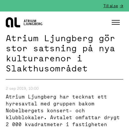
Till al.se
Hem
Atrium Ljungberg gör
stor satsning på nya
kulturarenor i
Slakthusområdet
2 sep 2019, 10:00
Atrium Ljungberg har tecknat ett
hyresavtal med gruppen bakom
Nobelbergets konsert- och
klubblokaler. Avtalet omfattar drygt
2 000 kvadratmeter i fastigheten