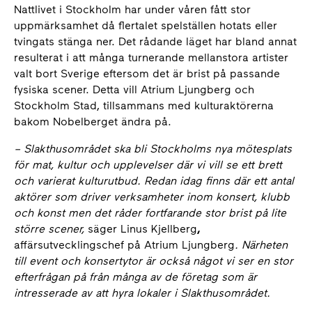
Nattlivet i Stockholm har under våren fått stor
uppmärksamhet då flertalet spelställen hotats eller
tvingats stänga ner. Det rådande läget har bland annat
resulterat i att många turnerande mellanstora artister
valt bort Sverige eftersom det är brist på passande
fysiska scener. Detta vill Atrium Ljungberg och
Stockholm Stad, tillsammans med kulturaktörerna
bakom Nobelberget ändra på.
–
Slakthusområdet ska bli Stockholms nya mötesplats
för mat, kultur och upplevelser där vi vill se ett brett
och varierat kulturutbud. Redan idag finns där ett antal
aktörer som driver verksamheter inom konsert, klubb
och konst men det råder fortfarande stor brist på lite
större scener,
säger Linus Kjellberg
,
affärsutvecklingschef på Atrium Ljungberg
. Närheten
till event och konsertytor är också något vi ser en stor
efterfrågan på från många av de företag som är
intresserade av att hyra lokaler i Slakthusområdet.