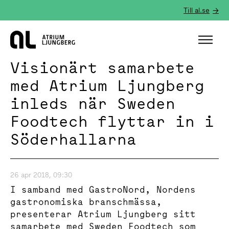
Till al.se
Hem
Visionärt samarbete
med Atrium Ljungberg
inleds när Sweden
Foodtech flyttar in i
Söderhallarna
26 apr 2018, 09:30
I samband med GastroNord, Nordens
gastronomiska branschmässa,
presenterar Atrium Ljungberg sitt
samarbete med Sweden Foodtech som