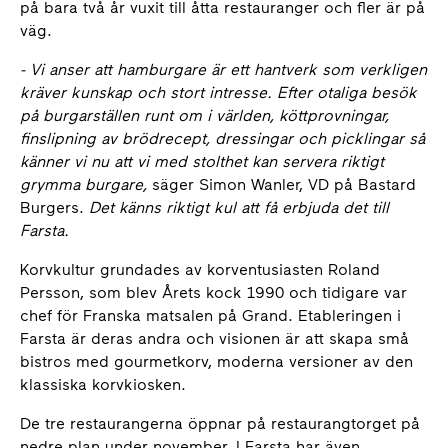
på bara två år vuxit till åtta restauranger och fler är på
väg.
- Vi anser att hamburgare är ett hantverk som verkligen
kräver kunskap och stort intresse. Efter otaliga besök
på burgarställen runt om i världen, köttprovningar,
finslipning av brödrecept, dressingar och picklingar så
känner vi nu att vi med stolthet kan servera riktigt
grymma burgare,
säger Simon Wanler, VD på Bastard
Burgers.
Det känns riktigt kul att få erbjuda det till
Farsta.
Korvkultur grundades av korventusiasten Roland
Persson, som blev Årets kock 1990 och tidigare var
chef för Franska matsalen på Grand. Etableringen i
Farsta är deras andra och visionen är att skapa små
bistros med gourmetkorv, moderna versioner av den
klassiska korvkiosken.
De tre restaurangerna öppnar på restaurangtorget på
nedre plan under november. I Farsta har även