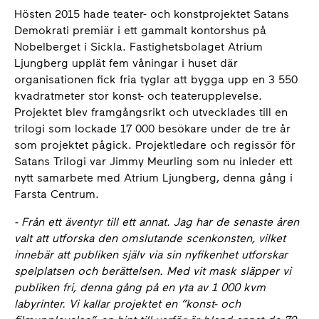
Hösten 2015 hade teater- och konstprojektet Satans
Demokrati premiär i ett gammalt kontorshus på
Nobelberget i Sickla. Fastighetsbolaget Atrium
Ljungberg upplät fem våningar i huset där
organisationen fick fria tyglar att bygga upp en 3 550
kvadratmeter stor konst- och teaterupplevelse.
Projektet blev framgångsrikt och utvecklades till en
trilogi som lockade 17 000 besökare under de tre år
som projektet pågick. Projektledare och regissör för
Satans Trilogi var Jimmy Meurling som nu inleder ett
nytt samarbete med Atrium Ljungberg, denna gång i
Farsta Centrum.
- Från ett äventyr till ett annat. Jag har de senaste åren
valt att utforska den omslutande scenkonsten, vilket
innebär att publiken själv via sin nyfikenhet utforskar
spelplatsen och berättelsen. Med vit mask släpper vi
publiken fri, denna gång på en yta av 1 000 kvm
labyrinter. Vi kallar projektet en ”konst- och