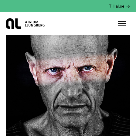
Till al.se
Hem