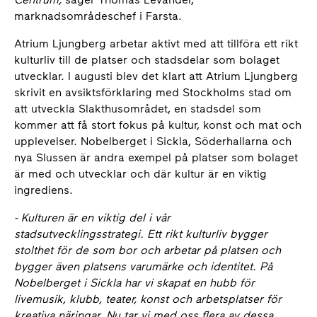
marknadsområdeschef i Farsta.
Atrium Ljungberg arbetar aktivt med att tillföra ett rikt
kulturliv till de platser och stadsdelar som bolaget
utvecklar. I augusti blev det klart att Atrium Ljungberg
skrivit en avsiktsförklaring med Stockholms stad om
att utveckla Slakthusområdet, en stadsdel som
kommer att få stort fokus på kultur, konst och mat och
upplevelser. Nobelberget i Sickla, Söderhallarna och
nya Slussen är andra exempel på platser som bolaget
är med och utvecklar och där kultur är en viktig
ingrediens.
- Kulturen är en viktig del i vår
stadsutvecklingsstrategi. Ett rikt kulturliv bygger
stolthet för de som bor och arbetar på platsen och
bygger även platsens varumärke och identitet. På
Nobelberget i Sickla har vi skapat en hubb för
livemusik, klubb, teater, konst och arbetsplatser för
kreativa näringar. Nu tar vi med oss flera av dessa