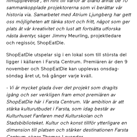
filmupplevelse”, en hint till varför är bland annat de 70
sammankopplade projektorerna som vi berättar vår
historia via. Samarbetet med Atrium Ljungberg har gett
oss möjligheten att tänka stort och fritt, något som ger
plats åt vår kreativitet och lust att fortsätta utforska
nästa äventyr,
säger Jimmy Meurling, projektledare
och regissör, ShopEatDie.
ShopEatDie utspelar sig i en lokal som till största del
ligger i källaren i Farsta Centrum. Premiären är den 9
november och ShopEatDie kan upplevas onsdag-
söndag året ut, två gånger varje kväll.
- Vi är mycket glada över det projekt som dragits
igång och ser verkligen fram emot premiären av
ShopEatDie här i Farsta Centrum. Vår ambition är att
stärka kulturutbudet i Farsta, som idag består av
Kulturhuset Fanfaren med Kulturskolan och
Stadsbiblioteket. Kultur och konst tillför ytterligare en
dimension till platsen och stärker destinationen Farsta
Centrum,
säger Thomas Levander,