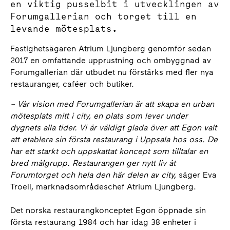
en viktig pusselbit i utvecklingen av
Forumgallerian och torget till en
levande mötesplats.
Fastighetsägaren Atrium Ljungberg genomför sedan
2017 en omfattande upprustning och ombyggnad av
Forumgallerian där utbudet nu förstärks med fler nya
restauranger, caféer och butiker.
– Vår vision med Forumgallerian är att skapa en urban
mötesplats mitt i city, en plats som lever under
dygnets alla tider. Vi är väldigt glada över att Egon valt
att etablera sin första restaurang i Uppsala hos oss. De
har ett starkt och uppskattat koncept som tilltalar en
bred målgrupp. Restaurangen ger nytt liv åt
Forumtorget och hela den här delen av city,
säger Eva
Troell, marknadsområdeschef Atrium Ljungberg.
Det norska restaurangkonceptet Egon öppnade sin
första restaurang 1984 och har idag 38 enheter i