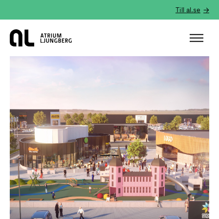
Till al.se
Hem