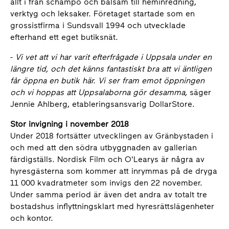
allt i från schampo och balsam till heminredning,
verktyg och leksaker. Företaget startade som en
grossistfirma i Sundsvall 1994 och utvecklade
efterhand ett eget butiksnät.
-
Vi vet att vi har varit efterfrågade i Uppsala under en
längre tid, och det känns fantastiskt bra att vi äntligen
får öppna en butik här. Vi ser fram emot öppningen
och vi hoppas att Uppsalaborna gör desamma,
säger
Jennie Ahlberg, etableringsansvarig DollarStore.
Stor invigning i november 2018
Under 2018 fortsätter utvecklingen av Gränbystaden i
och med att den södra utbyggnaden av gallerian
färdigställs. Nordisk Film och O'Learys är några av
hyresgästerna som kommer att inrymmas på de dryga
11 000 kvadratmeter som invigs den 22 november.
Under samma period är även det andra av totalt tre
bostadshus inflyttningsklart med hyresrättslägenheter
och kontor.