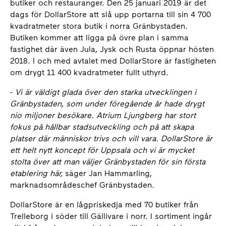
butiker och restauranger. Den 25 januari 2019 är det
dags för DollarStore att slå upp portarna till sin 4 700
kvadratmeter stora butik i norra Gränbystaden.
Butiken kommer att ligga på övre plan i samma
fastighet där även Jula, Jysk och Rusta öppnar hösten
2018. I och med avtalet med DollarStore är fastigheten
om drygt 11 400 kvadratmeter fullt uthyrd.
-
Vi är väldigt glada över den starka utvecklingen i
Gränbystaden, som under föregående år hade drygt
nio miljoner besökare. Atrium Ljungberg har stort
fokus på hållbar stadsutveckling och på att skapa
platser där människor trivs och vill vara. DollarStore är
ett helt nytt koncept för Uppsala och vi är mycket
stolta över att man väljer Gränbystaden för sin första
etablering här,
säger Jan Hammarling,
marknadsområdeschef Gränbystaden.
DollarStore är en lågpriskedja med 70 butiker från
Trelleborg i söder till Gällivare i norr. I sortiment ingår