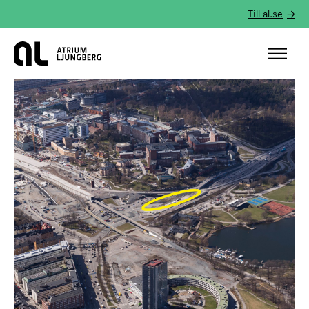
Till al.se
Hem