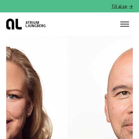
Till al.se
Hem