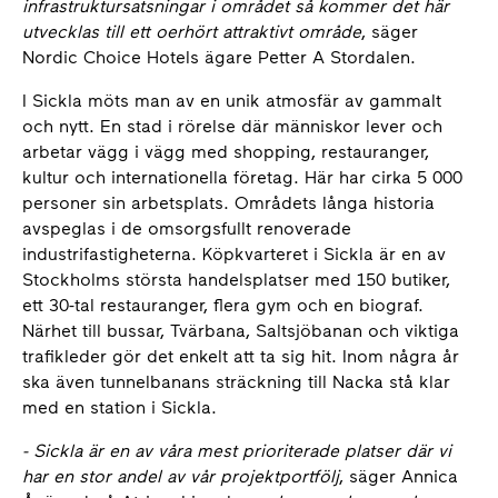
infrastruktursatsningar i området så kommer det här
utvecklas till ett oerhört attraktivt område
, säger
Nordic Choice Hotels ägare Petter A Stordalen.
I Sickla möts man av en unik atmosfär av gammalt
och nytt. En stad i rörelse där människor lever och
arbetar vägg i vägg med shopping, restauranger,
kultur och internationella företag. Här har cirka 5 000
personer sin arbetsplats. Områdets långa historia
avspeglas i de omsorgsfullt renoverade
industrifastigheterna. Köpkvarteret i Sickla är en av
Stockholms största handelsplatser med 150 butiker,
ett 30-tal restauranger, flera gym och en biograf.
Närhet till bussar, Tvärbana, Saltsjöbanan och viktiga
trafikleder gör det enkelt att ta sig hit. Inom några år
ska även tunnelbanans sträckning till Nacka stå klar
med en station i Sickla.
- Sickla är en av våra mest prioriterade platser där vi
har en stor andel av vår projektportfölj
, säger Annica