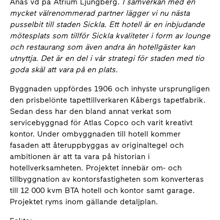
Ånäs vd på Atrium Ljungberg.
I samverkan med en
mycket välrenommerad partner lägger vi nu nästa
pusselbit till staden Sickla. Ett hotell är en inbjudande
mötesplats som tillför Sickla kvaliteter i form av lounge
och restaurang som även andra än hotellgäster kan
utnyttja
. Det är en del i vår strategi för staden med tio
goda skäl att vara på en plats.
Byggnaden uppfördes 1906 och inhyste ursprungligen
den prisbelönte tapettillverkaren Kåbergs tapetfabrik.
Sedan dess har den bland annat verkat som
servicebyggnad för Atlas Copco och varit kreativt
kontor. Under ombyggnaden till hotell kommer
fasaden att återuppbyggas av originaltegel och
ambitionen är att ta vara på historian i
hotellverksamheten. Projektet innebär om- och
tillbyggnation av kontorsfastigheten som konverteras
till 12 000 kvm BTA hotell och kontor samt garage.
Projektet ryms inom gällande detaljplan.