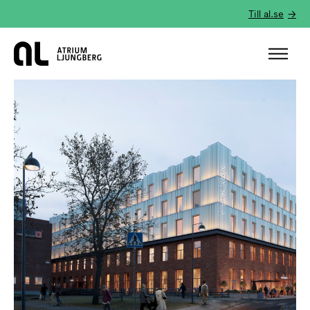
Till al.se
Hem