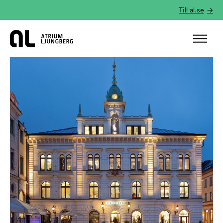
Till al.se
Hem