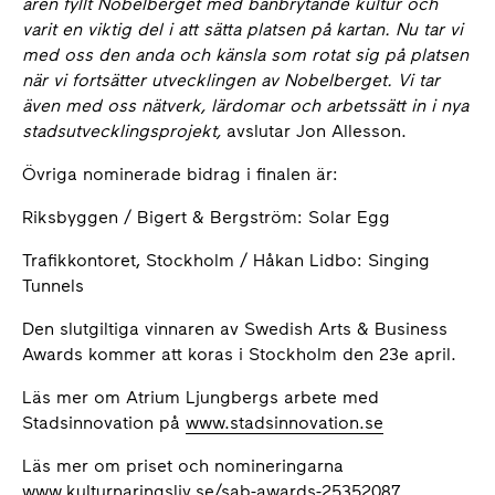
åren fyllt Nobelberget med banbrytande kultur och
varit en viktig del i att sätta platsen på kartan. Nu tar vi
med oss den anda och känsla som rotat sig på platsen
när vi fortsätter utvecklingen av Nobelberget. Vi tar
även med oss nätverk, lärdomar och arbetssätt in i nya
stadsutvecklingsprojekt,
avslutar Jon Allesson.
Övriga nominerade bidrag i finalen är:
Riksbyggen / Bigert & Bergström: Solar Egg
Trafikkontoret, Stockholm / Håkan Lidbo: Singing
Tunnels
Den slutgiltiga vinnaren av Swedish Arts & Business
Awards kommer att koras i Stockholm den 23e april.
Läs mer om Atrium Ljungbergs arbete med
Stadsinnovation på
www.stadsinnovation.se
Läs mer om priset och nomineringarna
www.kulturnaringsliv.se/sab-awards-25352087