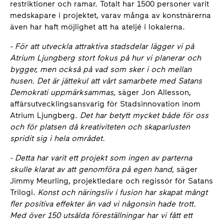
restriktioner och ramar. Totalt har 1500 personer varit
medskapare i projektet, varav många av konstnärerna
även har haft möjlighet att ha ateljé i lokalerna.
- För att utveckla attraktiva stadsdelar lägger vi på
Atrium Ljungberg stort fokus på hur vi planerar och
bygger, men också på vad som sker i och mellan
husen. Det är jättekul att vårt samarbete med Satans
Demokrati uppmärksammas,
säger Jon Allesson,
affärsutvecklingsansvarig för Stadsinnovation inom
Atrium Ljungberg.
Det har betytt mycket både för oss
och för platsen då kreativiteten och skaparlusten
spridit sig i hela området.
- Detta har varit ett projekt som ingen av parterna
skulle klarat av att genomföra på egen hand,
säger
Jimmy Meurling, projektledare och regissör för Satans
Trilogi.
Konst och näringsliv i fusion har skapat mångt
fler positiva effekter än vad vi någonsin hade trott.
Med över 150 utsålda föreställningar har vi fått ett