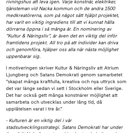
rivningshus att leva igen. Varje konstnär, elektriker,
tjänsteman vid Nacka kommun och de andra 1500
medkreatörerna, som på något sätt hjälpt projektet,
har varit en viktig ingrediens till att vi kunnat hålla
dörrarna öppna i så många år. En nominering av
”Kultur & Näringsliv”, är även det en viktig del inför
framtidens projekt. All tro på att individer kan driva
och genomföra, hjälper oss alla när nästa möjlighet
uppenbarar sig.
I motiveringen skriver Kultur & Näringsliv att Atrium
Ljungberg och Satans Demokrati genom samarbetet
”skapat många kraftfulla, kreativa och nya uttryck som
det var länge sedan vi sett i Stockholm eller Sverige.
Det har också gett många konstnärer möjlighet att
samarbeta och utvecklas under lång tid, då
upplåtelsen varat i tre år.”
- Kulturen är en viktig del i vår
stadsutvecklingsstrategi. Satans Demokrati har under