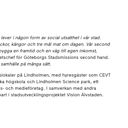
er i någon form av social utsatthet i vår stad.
rjackor, kängor och tre mål mat om dagen. Vår second
ygga en framtid och en väg till egen inkomst,
etschef för Göteborgs Stadsmissions second hand.
rt samhälle på många sätt.
rslokaler på Lindholmen, med hyresgäster som CEVT
iska högskola och Lindholmen Science park, ett
nings- och medieföretag. I samverkan med andra
 part i stadsutvecklingsprojektet Vision Älvstaden.