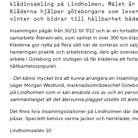
klädinsamling på Lindholmen. Målet är
Kläderna hjälper göteborgare som leve
vinter och bidrar till hållbarhet båd
Insamlingen pågår från 30/11 till 7/12 och är en fortsä
samarbete Återwin-win, som samlat in över 300 ton klä
Kläderna gör nytta på flera sätt när de sorteras och säl
hanteringen praktik och arbetsträning, dels går överskot
arbete i Göteborg och slutligen så får kläderna ett förlängt
hållbarhetssynpunkt.
- Det känns mycket bra att kunna arrangera en insamling t
säger Morgan Westlund, marknadsområdeschef Götebo
på Lindholmen som vi kan använda oss av och en personal
sammanhanget att det återvunna plagget utsetts till årets
Det finns fyra insamlingsstationer på Lindholmen där de
påsar. Speciellt behövs varma jackor och herrkläder, me
Lindholmsallén 10