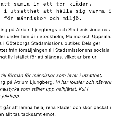
 att samla in ett ton kläder.
r i utsatthet att hålla sig varma i
e för människor och miljö.
ttning på Atrium Ljungbergs och Stadsmissionernas
der under fem år i Stockholm, Malmö och Uppsala.
js i Göteborgs Stadsmissions butiker. Dels ger
tet från försäljningen till Stadsmissionens sociala
 liv istället för att slängas, vilket är bra ur
ill förmån för människor som lever i utsatthet,
rg på Atrium Ljungberg.
Vi har lokaler och nätverk
styrka som ställer upp helhjärtat. Kul i
 julklapp.
t går att lämna hela, rena kläder och skor packat i
n allt tas tacksamt emot.