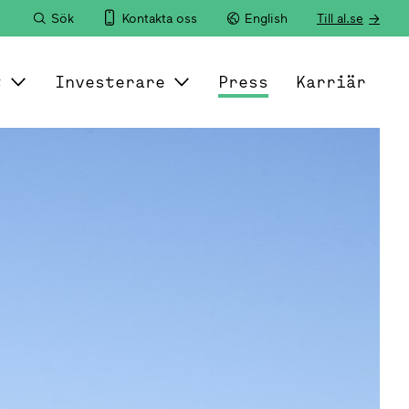
Sök
Kontakta oss
English
Till al.se
t
Investerare
Press
Karriär