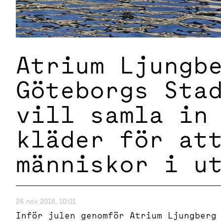
Atrium Ljungb
Göteborgs Sta
vill samla in
kläder för at
människor i u
26 nov 2018, 10:01
Inför julen genomför Atrium Ljungberg