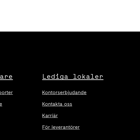
are
Lediga lokaler
porter
Kontorserbjudande
e
Kontakta oss
Karriär
För leverantörer