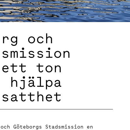
erg och
dsmission
 ett ton
t hjälpa
tsatthet
 och Göteborgs Stadsmission en