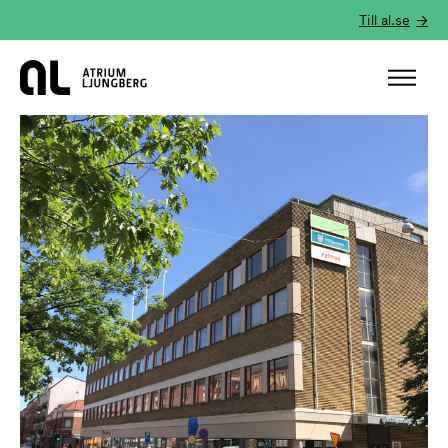
Till al.se
Hem