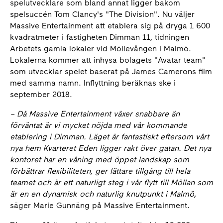
spelutvecklare som bland annat ligger bakom
spelsuccén Tom Clancy's "The Division". Nu väljer
Massive Entertainment att etablera sig på dryga 1 600
kvadratmeter i fastigheten Dimman 11, tidningen
Arbetets gamla lokaler vid Möllevången i Malmö.
Lokalerna kommer att inhysa bolagets "Avatar team"
som utvecklar spelet baserat på James Camerons film
med samma namn. Inflyttning beräknas ske i
september 2018.
– Då Massive Entertainment växer snabbare än
förväntat är vi mycket nöjda med vår kommande
etablering i Dimman. Läget är fantastiskt eftersom vårt
nya hem Kvarteret Eden ligger rakt över gatan. Det nya
kontoret har en våning med öppet landskap som
förbättrar flexibiliteten, ger lättare tillgång till hela
teamet och är ett naturligt steg i vår flytt till Möllan som
är en en dynamisk och naturlig knutpunkt i Malmö,
säger Marie Gunnäng på Massive Entertainment.