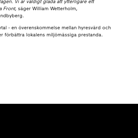
gen. Vi är väldigt glada att ytterligare ett
a Front,
säger William Wetterholm,
undbyberg.
avtal - en överenskommelse mellan hyresvärd och
r förbättra lokalens miljömässiga prestanda.