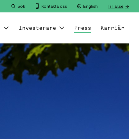
Sök
Kontakta oss
English
Till al.se
t
Investerare
Press
Karriär