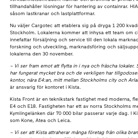
tillhandahåller lösningar för hantering av containrar. 
såsom lastkranar och lastplattformar.
Nu väljer Cargotec att etablera sig på dryga 1 200 kvadra
Stockholm. Lokalerna kommer att inhysa ett team om ci
innefattar försäljning och service till den lokala mark
forskning och utveckling, marknadsföring och säljsuppor
lokalerna den 30 november.
– Vi ser fram emot att flytta in i nya och fräscha lokal
har fungerat mycket bra och de verkligen har tillgodose
kontor, nära E4:an, mitt mellan Stockholms city och Arl
är ansvarig för kontoret i Kista.
Kista Front är en teknikstark fastighet med moderna, flexi
E4 och E18. Fastigheten har ett av norra Stockholms m
Kymlingelänken där 70 000 bilar passerar varje dag. I Ki
som Kone, Atea och Leica.
– Vi ser att Kista attraherar många företag från olika bra