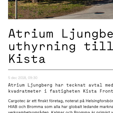
Atrium Ljungb
uthyrning til
Kista
5 dec 2018, 09:30
Atrium Ljungberg har tecknat avtal me
kvadratmeter i fastigheten Kista Fron
Cargotec är ett finskt företag, noterat på Helsingfors
HIAB och Bromma som alla har globalt ledande marknad
verksamhetsområden. Kalmar och Bromma är primärt