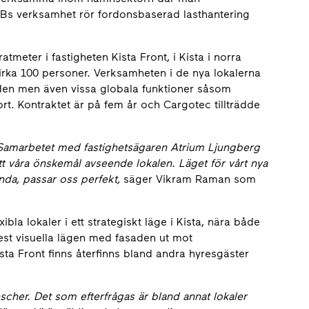
HIABs verksamhet rör fordonsbaserad lasthantering
tmeter i fastigheten Kista Front, i Kista i norra
rka 100 personer. Verksamheten i de nya lokalerna
naden men även vissa globala funktioner såsom
t. Kontraktet är på fem år och Cargotec tillträdde
er. Samarbetet med fastighetsägaren Atrium Ljungberg
tt våra önskemål avseende lokalen. Läget för vårt nya
anda, passar oss perfekt,
säger Vikram Raman som
bla lokaler i ett strategiskt läge i Kista, nära både
est visuella lägen med fasaden ut mot
sta Front finns återfinns bland andra hyresgäster
nscher. Det som efterfrågas är bland annat lokaler