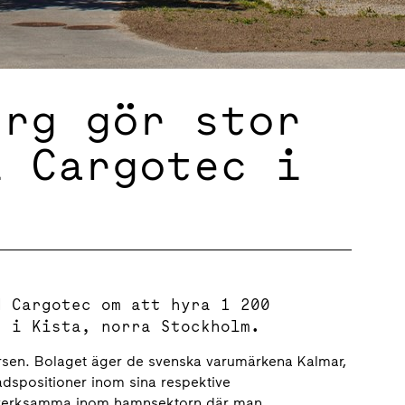
erg gör stor
l Cargotec i
d Cargotec om att hyra 1 200
t i Kista, norra Stockholm.
börsen. Bolaget äger de svenska varumärkena Kalmar,
spositioner inom sina respektive
 verksamma inom hamnsektorn där man