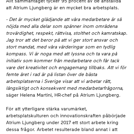
Allt sammantaget tycker 95 procent av de anställda
att Atrium Ljungberg är en mycket bra arbetsplats.
- Det är mycket glädjande att våra medarbetare är så
nöjda med alla delar som spänner inom områdena
trovärdighet, respekt, rättvisa, stolthet och kamratskap.
Jag tror att det beror på att vi ger stort ansvar och
stort mandat, med våra värderingar som en tydlig
kompass. Vi är noga med att lyssna och ta vara på
initiativ som kommer från medarbetare och får tack
vare det kreativitet och engagemang tillbaks
.
Att vi för
femte året i rad är på listan över de bästa
arbetsplatserna i Sverige visar att vi arbetar rätt,
långsiktigt och konsekvent med medarbetarfrågorna,
säger Helena Martini, HR-chef på Atrium Ljungberg.
För att ytterligare stärka varumärket,
arbetsplatskulturen och innovationskraften påbörjade
Atrium Ljungberg under 2017 ett stort arbete kring
dessa frågor. Arbetet resulterade bland annat i att