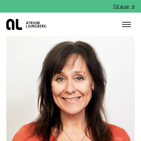
Till al.se
Hem