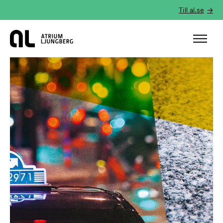
Till al.se
Hem