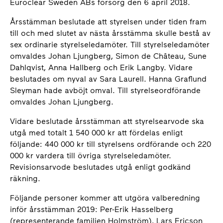
Euroclear Sweden ABs försorg den 6 april 2018.
Årsstämman beslutade att styrelsen under tiden fram
till och med slutet av nästa årsstämma skulle bestå av
sex ordinarie styrelseledamöter. Till styrelseledamöter
omvaldes Johan Ljungberg, Simon de Château, Sune
Dahlqvist, Anna Hallberg och Erik Langby. Vidare
beslutades om nyval av Sara Laurell. Hanna Graflund
Sleyman hade avböjt omval. Till styrelseordförande
omvaldes Johan Ljungberg.
Vidare beslutade årsstämman att styrelsearvode ska
utgå med totalt 1 540 000 kr att fördelas enligt
följande: 440 000 kr till styrelsens ordförande och 220
000 kr vardera till övriga styrelseledamöter.
Revisionsarvode beslutades utgå enligt godkänd
räkning.
Följande personer kommer att utgöra valberedning
inför årsstämman 2019: Per-Erik Hasselberg
(representerande familjen Holmström), Lars Ericson