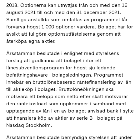
2018. Optionerna kan utnyttjas från och med den 16
augusti 2021 till och med den 31 december 2021.
Samtliga anställda som omfattas av programmet får
förvärva högst 1 000 optioner vardera. Bolaget har för
avsikt att fullgöra optionsutfästelserna genom att
återköpa egna aktier.
Årsstämman beslutade i enlighet med styrelsens
förslag att godkänna att bolaget inför ett
lånesubventionsprogram för högst sju ledande
befattningshavare i bolagsledningen. Programmet
innebär en bruttolönebaserad räntefinansiering av lån
till aktieköp i bolaget. Bruttolöneökningen ska
motsvara ett belopp som netto efter skatt motsvarar
den räntekostnad som uppkommer i samband med
upptagande av lån i en av bolaget anvisad bank i syfte
att finansiera köp av aktier av serie B i bolaget på
Nasdaq Stockholm.
Årsstämman beslutade bemyndiga styrelsen att under