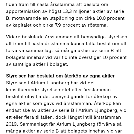
tiden fram till nästa årsstämma att besluta om
apportemission av högst 13,3 miljoner aktier av serie
B, motsvarande en utspädning om cirka 10,0 procent
av kapitalet och cirka 7,9 procent av rösterna.
Vidare beslutade årsstämman att bemyndiga styrelsen
att fram till nästa årsstämma kunna fatta beslut om att
förvärva sammanlagt så många aktier av serie B att
bolagets innehav vid var tid inte överstiger 10 procent
av samtliga aktier i bolaget.
Styrelsen har beslutat om återköp av egna aktier
Styrelsen i Atrium Ljungberg har vid det
konstituerande styrelsemötet efter årsstämman
beslutat utnyttja det bemyndigande för återköp av
egna aktier som gavs vid årsstämman. Återköp kan
endast ske av aktier av serie B i Atrium Ljungberg, vid
ett eller flera tillfällen, dock längst intill årsstämman
2019. Sammanlagt får Atrium Ljungberg förvärva så
många aktier av serie B att bolagets innehav vid var