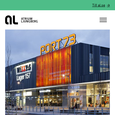
Till al.se
Hem