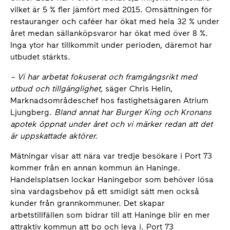
vilket är 5 % fler jämfört med 2015. Omsättningen för
restauranger och caféer har ökat med hela 32 % under
året medan sällanköpsvaror har ökat med över 8 %.
Inga ytor har tillkommit under perioden, däremot har
utbudet stärkts.
– Vi har arbetat fokuserat och framgångsrikt med
utbud och tillgänglighet,
säger Chris Helin,
Marknadsområdeschef hos fastighetsägaren Atrium
Ljungberg.
Bland annat har Burger King och Kronans
apotek öppnat under året och vi märker redan att det
är uppskattade aktörer.
Mätningar visar att nära var tredje besökare i Port 73
kommer från en annan kommun än Haninge.
Handelsplatsen lockar Haningebor som behöver lösa
sina vardagsbehov på ett smidigt sätt men också
kunder från grannkommuner. Det skapar
arbetstillfällen som bidrar till att Haninge blir en mer
attraktiv kommun att bo och leva i. Port 73