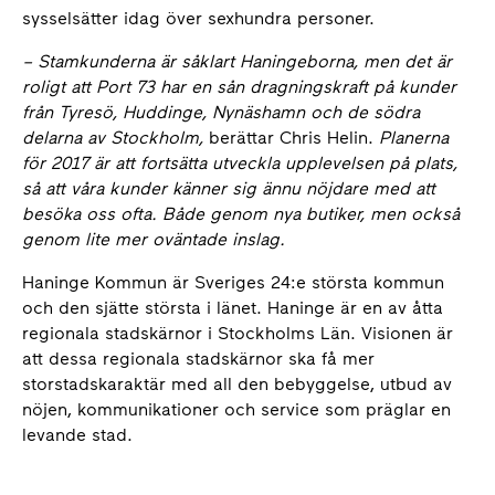
sysselsätter idag över sexhundra personer.
– Stamkunderna är såklart Haningeborna, men det är
roligt att Port 73 har en sån dragningskraft på kunder
från Tyresö, Huddinge, Nynäshamn och de södra
delarna av Stockholm,
berättar Chris Helin.
Planerna
för 2017 är att fortsätta utveckla upplevelsen på plats,
så att våra kunder känner sig ännu nöjdare med att
besöka oss ofta. Både genom nya butiker, men också
genom lite mer oväntade inslag.
Haninge Kommun är Sveriges 24:e största kommun
och den sjätte största i länet. Haninge är en av åtta
regionala stadskärnor i Stockholms Län. Visionen är
att dessa regionala stadskärnor ska få mer
storstadskaraktär med all den bebyggelse, utbud av
nöjen, kommunikationer och service som präglar en
levande stad.