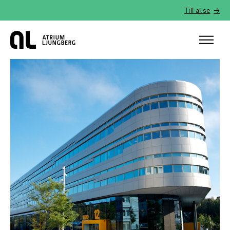
Till al.se
Hem