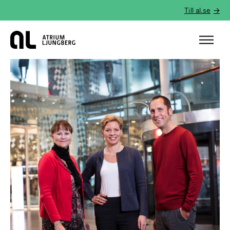
Till al.se
Hem