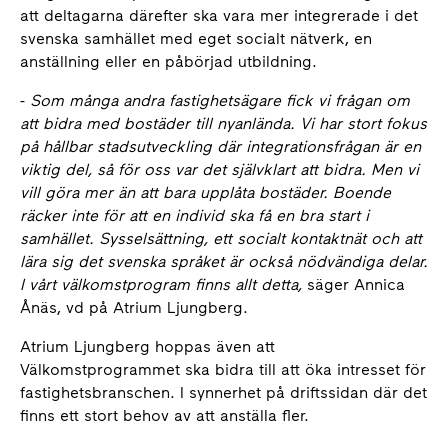
att deltagarna därefter ska vara mer integrerade i det
svenska samhället med eget socialt nätverk, en
anställning eller en påbörjad utbildning.
-
Som många andra fastighetsägare fick vi frågan om
att bidra med bostäder till nyanlända. Vi har stort fokus
på hållbar stadsutveckling där integrationsfrågan är en
viktig del, så för oss var det självklart att bidra. Men vi
vill göra mer än att bara upplåta bostäder. Boende
räcker inte för att en individ ska få en bra start i
samhället. Sysselsättning, ett socialt kontaktnät och att
lära sig det svenska språket är också nödvändiga delar.
I vårt välkomstprogram finns allt detta,
säger Annica
Ånäs, vd på Atrium Ljungberg.
Atrium Ljungberg hoppas även att
Välkomstprogrammet ska bidra till att öka intresset för
fastighetsbranschen. I synnerhet på driftssidan där det
finns ett stort behov av att anställa fler.